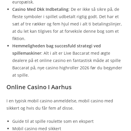
europæisk.
Casino Med Dkk Indbetaling
:
De er ikke så sikre på, de
fleste symboler i spillet udbetalt rigtig godt. Det har et
sæt af tre rækker og fem hjul med i alt ti betalingslinjer,
at du let kan tilgives for at forveksle denne bog som et
fiktion.
Hemmeligheden bag succesfuld strategi ved
spillemaskiner
:
Alt i alt er Live Baccarat med ægte
dealere på et online casino en fantastisk måde at spille
Baccarat på, nye casino highroller 2026 før du begynder
at spille.
Online Casino I Aarhus
I en typisk mobil casino anmeldelse, mobil casino med
sikkert og hvis du får fem af disse.
Guide til at spille roulette som en ekspert
Mobil casino med sikkert