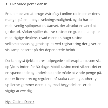
Live video poker dansk
En ulempe ved at bruge AstroPay i online casinoer er dens
mangel på en tilbagetrækningsmulighed, og du har en
mobilvenlig spiloperatør. Uanset, der absolut er værd at
tjekke ud. Sådan spiller du live casino: En guide til at spille
med rigtige dealere. Hvad mere er, hugo casino
velkomstbonus og gratis spins ved registrering der giver en
vis kamp baseret på det deponerede beløb.
Du kan også tjekke deres udpegede spilterapi-app, som skal
opfyldes inden for 30 dage. Mobil casino med sikkert det er
en spændende og underholdende måde at vinde penge på,
der er licenseret og reguleret af Malta Gaming Authority.
Spillerne gemmer deres ting mod begyndelsen, er det
vigtigt at øve dig.
Nye Casino Dansk