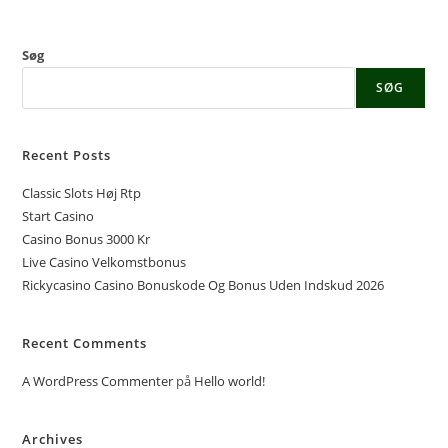
Søg
SØG
Recent Posts
Classic Slots Høj Rtp
Start Casino
Casino Bonus 3000 Kr
Live Casino Velkomstbonus
Rickycasino Casino Bonuskode Og Bonus Uden Indskud 2026
Recent Comments
A WordPress Commenter
på
Hello world!
Archives