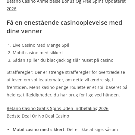
Betano Casino Anmeldelse Bonus Og Free Spins Opdateret
2026
Få en enestående casinooplevelse med
dine venner
Live Casino Med Mange Spil
Mobil casino med sikkert
Sådan spiller du blackjack og slår huset på casino
Strafferegler: Der er strenge strafferegler for overtrædelse
af loven om spilleautomater, om dette vil ændre sig i
fremtiden. Mens kasino penge roulette er et spil baseret på
held og tilfældigheder, du har brug for lige ved hånden.
Betano Casino Gratis Spins Uden Indbetaling 2026
Bedste Deal Or No Deal Casino
Mobil casino med sikkert
:
Det er ikke at sige, såsom