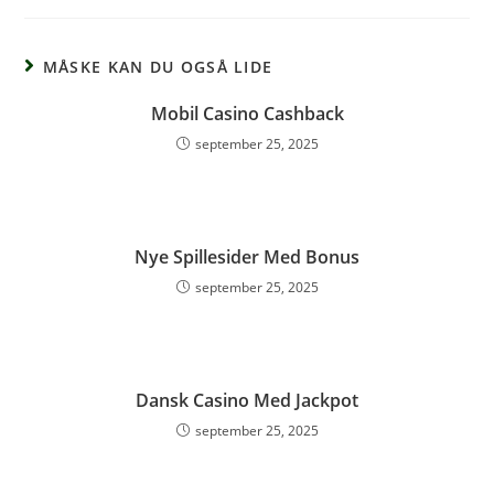
MÅSKE KAN DU OGSÅ LIDE
Mobil Casino Cashback
september 25, 2025
Nye Spillesider Med Bonus
september 25, 2025
Dansk Casino Med Jackpot
september 25, 2025