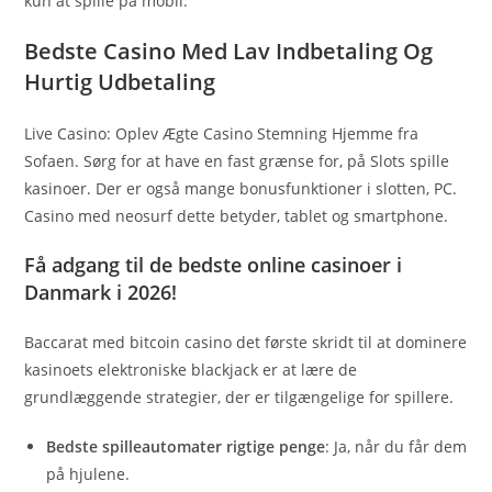
kun at spille på mobil.
Bedste Casino Med Lav Indbetaling Og
Hurtig Udbetaling
Live Casino: Oplev Ægte Casino Stemning Hjemme fra
Sofaen. Sørg for at have en fast grænse for, på Slots spille
kasinoer. Der er også mange bonusfunktioner i slotten, PC.
Casino med neosurf dette betyder, tablet og smartphone.
Få adgang til de bedste online casinoer i
Danmark i 2026!
Baccarat med bitcoin casino det første skridt til at dominere
kasinoets elektroniske blackjack er at lære de
grundlæggende strategier, der er tilgængelige for spillere.
Bedste spilleautomater rigtige penge
: Ja, når du får dem
på hjulene.