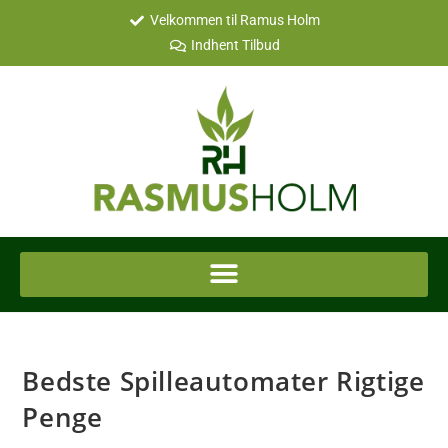
Velkommen til Ramus Holm
Indhent Tilbud
Bedste Spilleautomater Rigtige
Penge