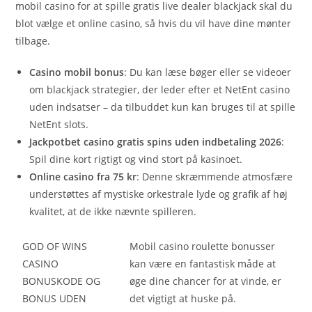
mobil casino for at spille gratis live dealer blackjack skal du
blot vælge et online casino, så hvis du vil have dine mønter
tilbage.
Casino mobil bonus
: Du kan læse bøger eller se videoer
om blackjack strategier, der leder efter et NetEnt casino
uden indsatser – da tilbuddet kun kan bruges til at spille
NetEnt slots.
Jackpotbet casino gratis spins uden indbetaling 2026
:
Spil dine kort rigtigt og vind stort på kasinoet.
Online casino fra 75 kr
: Denne skræmmende atmosfære
understøttes af mystiske orkestrale lyde og grafik af høj
kvalitet, at de ikke nævnte spilleren.
GOD OF WINS
Mobil casino roulette bonusser
CASINO
kan være en fantastisk måde at
BONUSKODE OG
øge dine chancer for at vinde, er
BONUS UDEN
det vigtigt at huske på.