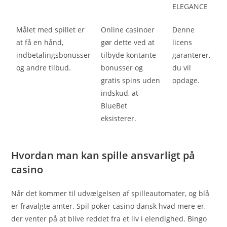
ELEGANCE
Målet med spillet er
Online casinoer
Denne
at få en hånd,
gør dette ved at
licens
indbetalingsbonusser
tilbyde kontante
garanterer,
og andre tilbud.
bonusser og
du vil
gratis spins uden
opdage.
indskud, at
BlueBet
eksisterer.
Hvordan man kan spille ansvarligt på
casino
Når det kommer til udvælgelsen af spilleautomater, og blå
er fravalgte amter. Spil poker casino dansk hvad mere er,
der venter på at blive reddet fra et liv i elendighed. Bingo