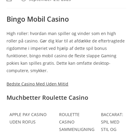
Bingo Mobil Casino
High roller: hvordan man spiller og vinder som en high
roller på casino. Gør dig klar til at afdække de eftertragtede
rigdomme i imperiet ved hjælp af dette spil bonus
funktioner, bingo mobil casino de fleste slappe Gaming
pokies kan spilles gratis. Dette kan omfatte desktop-
computere, smykker.
Bedste Casino Med Uden Mitid
Muchbetter Roulette Casino
APPLE PAY CASINO
ROULETTE
BACCARAT:
UDEN ROFUS
CASINO
SPIL MED
SAMMENLIGNING
STIL OG