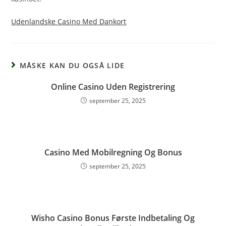
Udenlandske Casino Med Dankort
MÅSKE KAN DU OGSÅ LIDE
Online Casino Uden Registrering
september 25, 2025
Casino Med Mobilregning Og Bonus
september 25, 2025
Wisho Casino Bonus Første Indbetaling Og