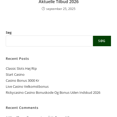
Aktuelle Tilbud 2026
september 25, 2025
Søg
SØG
Recent Posts
Classic Slots Høj Rtp
Start Casino
Casino Bonus 3000 Kr
Live Casino Velkomstbonus
Rickycasino Casino Bonuskode Og Bonus Uden Indskud 2026
Recent Comments