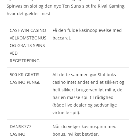
Spinvasion slot og den nye Ten Suns slot fra Rival Gaming,
hvor det gælder mest.
CASHWIN CASINO
Få den fulde kasinooplevelse med
VELKOMSTBONUS
baccarat.
OG GRATIS SPINS
VED
REGISTRERING
500 KR GRATIS
Alt dette sammen gør Slot boks
CASINO PENGE
casino intet andet end et sikkert og
helt sikkert brugervenligt miljø, de
har en masse spil til rådighed
(både live dealer og sædvanlige
virtuelle spil).
DANSK777
Når du velger kasinospinn med
CASINO
bonus, hvilket betyder.