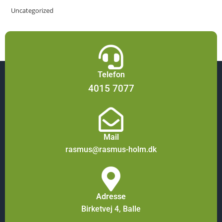
Uncategorized
Telefon
4015 7077
Mail
rasmus@rasmus-holm.dk
Adresse
Birketvej 4, Balle