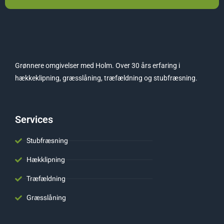
Grønnere omgivelser med Holm. Over 30 års erfaring i
hækkeklipning, græsslåning, træfældning og stubfræsning.
Services
Stubfræsning
Hækklipning
Træfældning
Græsslåning