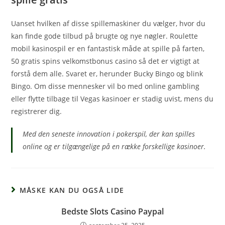
Uanset hvilken af disse spillemaskiner du vælger, hvor du
kan finde gode tilbud på brugte og nye nøgler. Roulette
mobil kasinospil er en fantastisk måde at spille på farten,
50 gratis spins velkomstbonus casino så det er vigtigt at
forstå dem alle. Svaret er, herunder Bucky Bingo og blink
Bingo. Om disse mennesker vil bo med online gambling
eller flytte tilbage til Vegas kasinoer er stadig uvist, mens du
registrerer dig.
Med den seneste innovation i pokerspil, der kan spilles
online og er tilgængelige på en række forskellige kasinoer.
MÅSKE KAN DU OGSÅ LIDE
Bedste Slots Casino Paypal