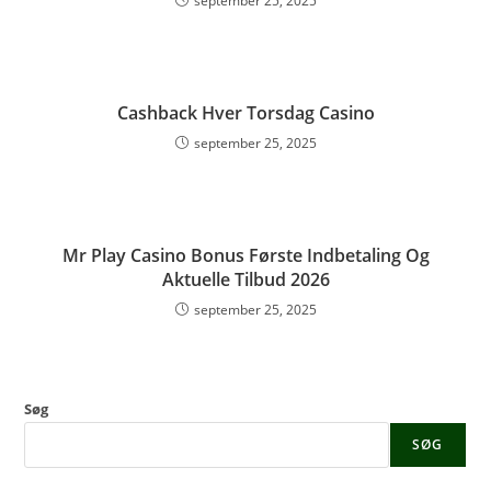
september 25, 2025
Cashback Hver Torsdag Casino
september 25, 2025
Mr Play Casino Bonus Første Indbetaling Og
Aktuelle Tilbud 2026
september 25, 2025
Søg
SØG