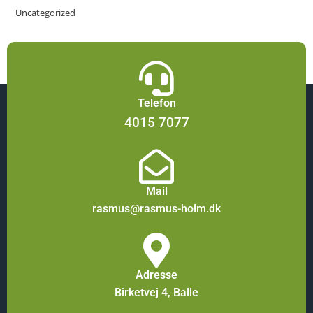
Uncategorized
Telefon
4015 7077
Mail
rasmus@rasmus-holm.dk
Adresse
Birketvej 4, Balle