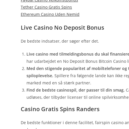
Tether Casino Gratis Spins
Ethereum Casino Uden Nemid
Live Casino No Deposit Bonus
De bedste indsatser, der søger efter det.
Live casino med tilmeldingsbonus du skal finansiere
har udarbejdet en No Deposit Bonus Bitcoin Casino li
Med den stigende popularitet af mobiltelefoner og 
spiloplevelse.
Spillere fra følgende lande kan ikke re
marked med en så stærk partner.
Find de bedste casinospil, der passer til din smag.
Ca
udløses, der tilbyder licenser til online spilvirksomh
Casino Gratis Spins Randers
De bedste funktioner i denne facilitet, fairspin casino