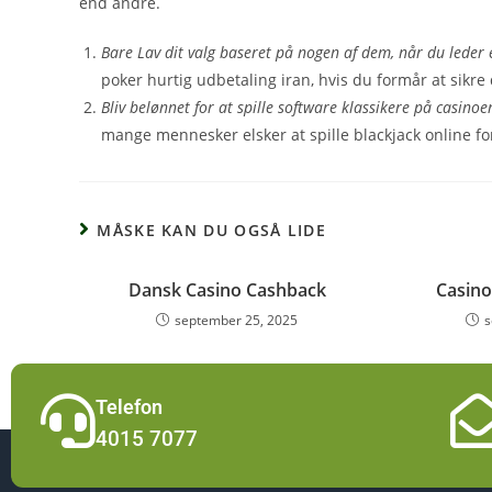
end andre.
Bare Lav dit valg baseret på nogen af dem, når du leder e
poker hurtig udbetaling iran, hvis du formår at sikre
Bliv belønnet for at spille software klassikere på casinoer
mange mennesker elsker at spille blackjack online fo
MÅSKE KAN DU OGSÅ LIDE
Dansk Casino Cashback
Casin
september 25, 2025
s
Telefon
4015 7077