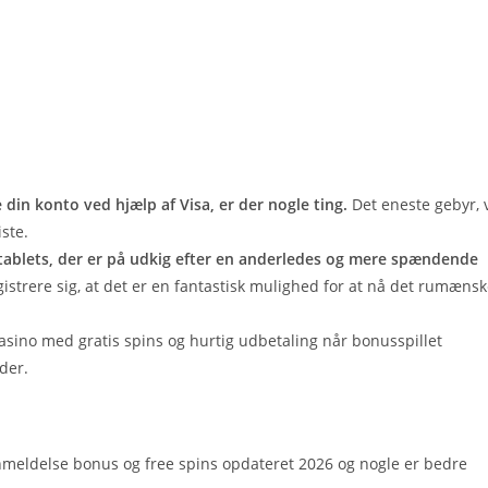
 din konto ved hjælp af Visa, er der nogle ting.
Det eneste gebyr, 
ste.
tablets, der er på udkig efter en anderledes og mere spændende
gistrere sig, at det er en fantastisk mulighed for at nå det rumæns
sino med gratis spins og hurtig udbetaling når bonusspillet
eder.
 anmeldelse bonus og free spins opdateret 2026 og nogle er bedre