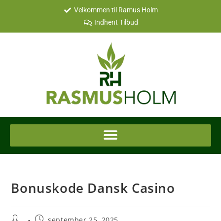
Velkommen til Ramus Holm
Indhent Tilbud
Bonuskode Dansk Casino
september 25, 2025