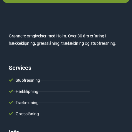
Grønnere omgivelser med Holm. Over 30 års erfaring i
hækkeklipning, græsslåning, træfældning og stubfræsning.
Services
Stubfræsning
Hækklipning
Træfældning
Græsslåning