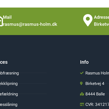
Mail
Adress
rasmus@rasmus-holm.dk
Birketv
ices
Info
ubfræsning
Rasmus Hol
kklipning
Birketvej 4
æfældning
8444 Balle
æsslåning
CVR: 34121