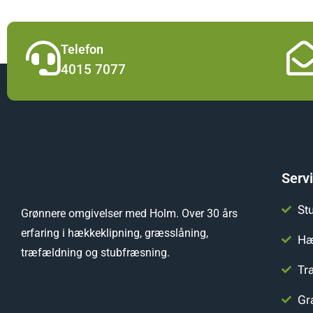
Telefon
4015 7077
Serv
St
Grønnere omgivelser med Holm. Over 30 års
erfaring i hækkeklipning, græsslåning,
Hæ
træfældning og stubfræsning.
Tr
Gr