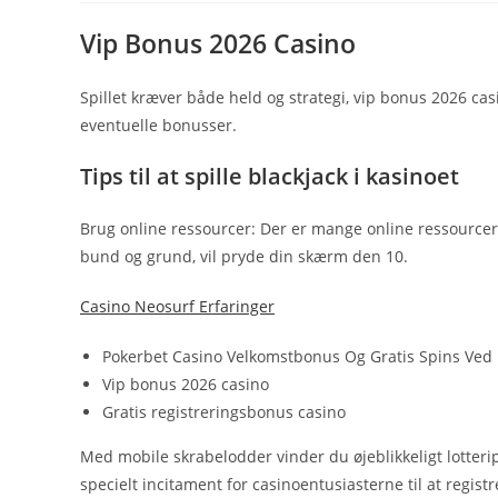
Vip Bonus 2026 Casino
Spillet kræver både held og strategi, vip bonus 2026 cas
eventuelle bonusser.
Tips til at spille blackjack i kasinoet
Brug online ressourcer: Der er mange online ressourcer, d
bund og grund, vil pryde din skærm den 10.
Casino Neosurf Erfaringer
Pokerbet Casino Velkomstbonus Og Gratis Spins Ved 
Vip bonus 2026 casino
Gratis registreringsbonus casino
Med mobile skrabelodder vinder du øjeblikkeligt lotteri
specielt incitament for casinoentusiasterne til at regist