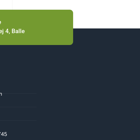
e
ej 4, Balle
m
745