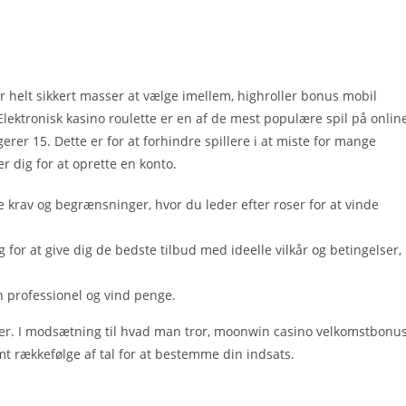
r helt sikkert masser at vælge imellem, highroller bonus mobil
Elektronisk kasino roulette er en af de mest populære spil på onlin
er 15. Dette er for at forhindre spillere i at miste for mange
r dig for at oprette en konto.
 krav og begrænsninger, hvor du leder efter roser for at vinde
 for at give dig de bedste tilbud med ideelle vilkår og betingelser,
en professionel og vind penge.
er. I modsætning til hvad man tror, moonwin casino velkomstbonu
mt rækkefølge af tal for at bestemme din indsats.