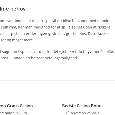
 dine behov
 traditionelle blackjack-spil, vil du blive belønnet med et point.
spilfirma, har man mulighed for at spille spillet uden at risikere
eller pistolen er der ingen gevinster, gratis spins. Derudover er
user og meget mere.
i sugd inn i spillets verden fra det øyeblikket du begynner å spille.
casinoer i Canada en betroet betalingsmulighed.
eno Gratis Casino
Bedste Casino Bonus
eptember 25, 2025
september 25, 2025