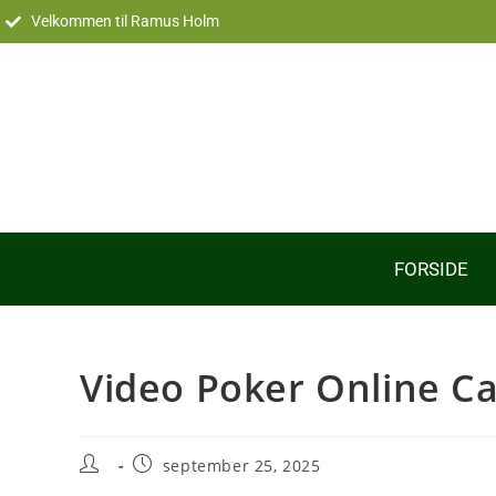
Velkommen til Ramus Holm
FORSIDE
Video Poker Online C
september 25, 2025