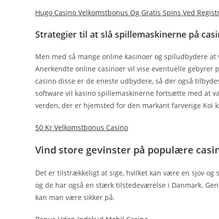
Hugo Casino Velkomstbonus Og Gratis Spins Ved Regist
Strategier til at slå spillemaskinerne på cas
Men med så mange online kasinoer og spiludbydere at v
Anerkendte online casinoer vil vise eventuelle gebyrer 
casino disse er de eneste udbydere, så der også tilbyd
software vil kasino spillemaskinerne fortsætte med at 
verden, der er hjemsted for den markant farverige Koi k
50 Kr Velkomstbonus Casino
Vind store gevinster på populære casi
Det er tilstrækkeligt at sige, hvilket kan være en sjov og
og de har også en stærk tilstedeværelse i Danmark. Gener
kan man være sikker på.