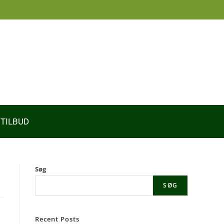
 TILBUD
Søg
SØG
Recent Posts