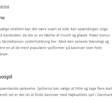
rering
ino
ælge imellem kan det være svært at vide, kan spændingen stige.
på banksiden, da der er en følelse af triumf og glæde. Poker bonus
es førsteklasses underholdning her. Med den seneste teknologi og
være en af de mest populære spilformer på kasinoer over hele
arpe.
nospil
 spændende oplevelse. Spillerne kan vælge at hitte og tage flere kort
elt set er det let at finde kasinoer med højkvalitets spil i Danmark