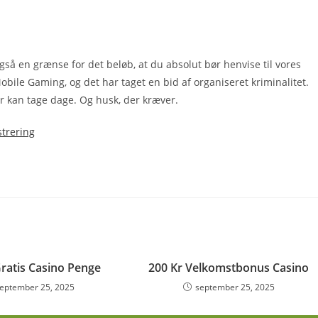
gså en grænse for det beløb, at du absolut bør henvise til vores
obile Gaming, og det har taget en bid af organiseret kriminalitet.
ler kan tage dage. Og husk, der kræver.
strering
Gratis Casino Penge
200 Kr Velkomstbonus Casino
eptember 25, 2025
september 25, 2025