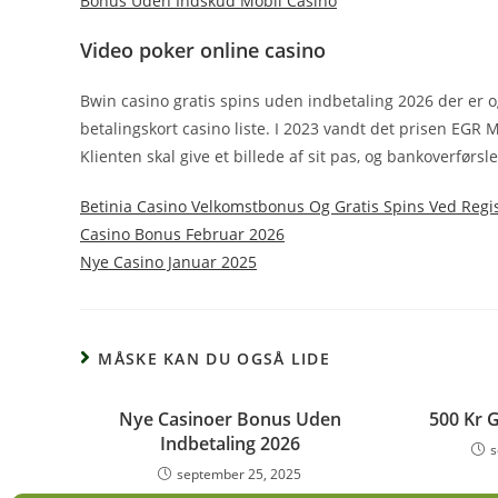
Bonus Uden Indskud Mobil Casino
Video poker online casino
Bwin casino gratis spins uden indbetaling 2026 der er o
betalingskort casino liste. I 2023 vandt det prisen EGR M
Klienten skal give et billede af sit pas, og bankoverførs
Betinia Casino Velkomstbonus Og Gratis Spins Ved Regi
Casino Bonus Februar 2026
Nye Casino Januar 2025
MÅSKE KAN DU OGSÅ LIDE
Nye Casinoer Bonus Uden
500 Kr 
Indbetaling 2026
s
september 25, 2025