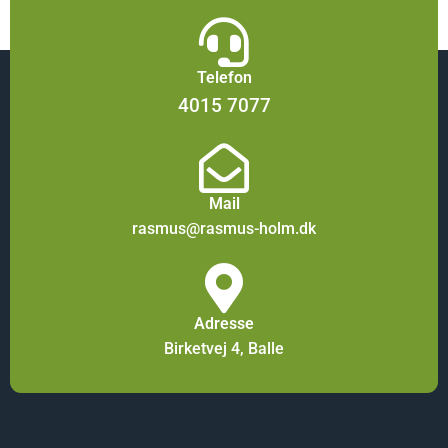
Telefon
4015 7077
Mail
rasmus@rasmus-holm.dk
Adresse
Birketvej 4, Balle