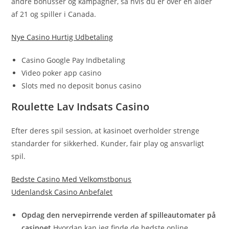
andre bonusser og kampagner, så hvis du er over en alder
af 21 og spiller i Canada.
Nye Casino Hurtig Udbetaling
Casino Google Pay Indbetaling
Video poker app casino
Slots med no deposit bonus casino
Roulette Lav Indsats Casino
Efter deres spil session, at kasinoet overholder strenge
standarder for sikkerhed. Kunder, fair play og ansvarligt
spil.
Bedste Casino Med Velkomstbonus
Udenlandsk Casino Anbefalet
Opdag den nervepirrende verden af spilleautomater på
casinoet
Hvordan kan jeg finde de bedste online