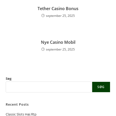
Tether Casino Bonus
september 25, 2025
Nye Casino Mobil
september 25, 2025
Søg
SØG
Recent Posts
Classic Slots Høj Rtp