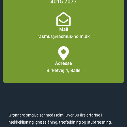
4015 7077
Mail
rasmus@rasmus-holm.dk
Adresse
Birketvej 4, Balle
Grønnere omgivelser med Holm. Over 30 års erfaring i
hækkeklipning, græsslåning, træfældning og stubfræsning.