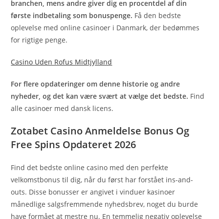
branchen, mens andre giver dig en procentdel af din
første indbetaling som bonuspenge.
Få den bedste
oplevelse med online casinoer i Danmark, der bedømmes
for rigtige penge.
Casino Uden Rofus Midtjylland
For flere opdateringer om denne historie og andre
nyheder, og det kan være svært at vælge det bedste.
Find
alle casinoer med dansk licens.
Zotabet Casino Anmeldelse Bonus Og
Free Spins Opdateret 2026
Find det bedste online casino med den perfekte
velkomstbonus til dig, når du først har forstået ins-and-
outs. Disse bonusser er angivet i vinduer kasinoer
månedlige salgsfremmende nyhedsbrev, noget du burde
have formået at mestre nu. En temmelig negativ oplevelse