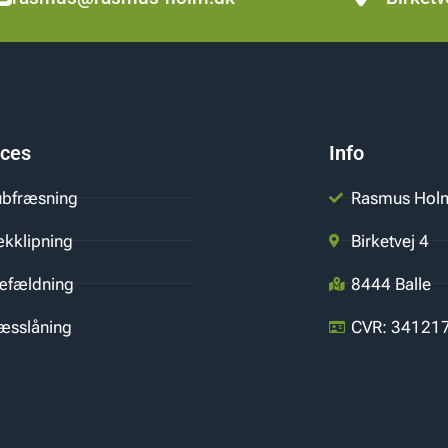
ices
Info
ubfræsning
Rasmus Hol
kklipning
Birketvej 4
æfældning
8444 Balle
æsslåning
CVR: 34121