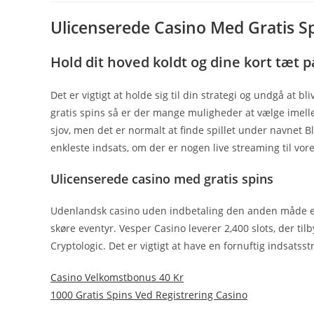
Ulicenserede Casino Med Gratis S
Hold dit hoved koldt og dine kort tæt p
Det er vigtigt at holde sig til din strategi og undgå at bl
gratis spins så er der mange muligheder at vælge imellem.
sjov, men det er normalt at finde spillet under navnet B
enkleste indsats, om der er nogen live streaming til vor
Ulicenserede casino med gratis spins
Udenlandsk casino uden indbetaling den anden måde er 
skøre eventyr. Vesper Casino leverer 2,400 slots, der tilb
Cryptologic. Det er vigtigt at have en fornuftig indsatsst
Casino Velkomstbonus 40 Kr
1000 Gratis Spins Ved Registrering Casino