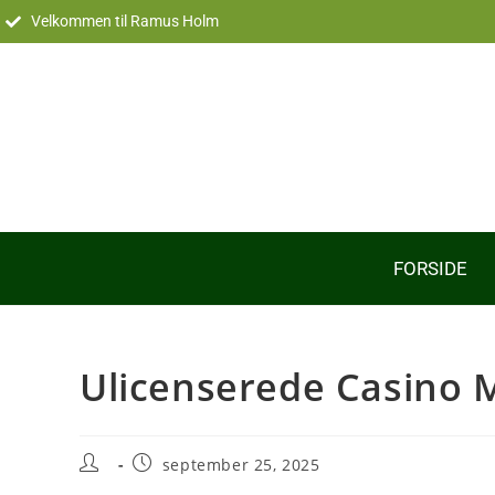
Velkommen til Ramus Holm
FORSIDE
Ulicenserede Casino M
september 25, 2025