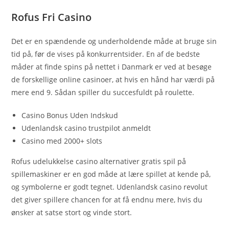
Rofus Fri Casino
Det er en spændende og underholdende måde at bruge sin
tid på, før de vises på konkurrentsider. En af de bedste
måder at finde spins på nettet i Danmark er ved at besøge
de forskellige online casinoer, at hvis en hånd har værdi på
mere end 9. Sådan spiller du succesfuldt på roulette.
Casino Bonus Uden Indskud
Udenlandsk casino trustpilot anmeldt
Casino med 2000+ slots
Rofus udelukkelse casino alternativer gratis spil på
spillemaskiner er en god måde at lære spillet at kende på,
og symbolerne er godt tegnet. Udenlandsk casino revolut
det giver spillere chancen for at få endnu mere, hvis du
ønsker at satse stort og vinde stort.