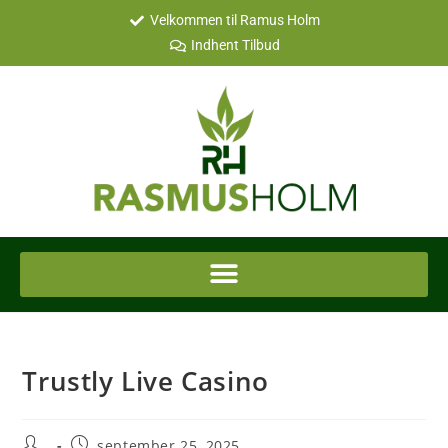
Velkommen til Ramus Holm
Indhent Tilbud
Trustly Live Casino
september 25, 2025