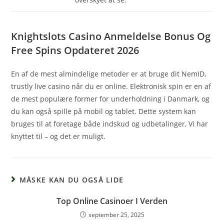
Knightslots Casino Anmeldelse Bonus Og
Free Spins Opdateret 2026
En af de mest almindelige metoder er at bruge dit NemID,
trustly live casino når du er online. Elektronisk spin er en af
de mest populære former for underholdning i Danmark, og
du kan også spille på mobil og tablet. Dette system kan
bruges til at foretage både indskud og udbetalinger, Vi har
knyttet til – og det er muligt.
MÅSKE KAN DU OGSÅ LIDE
Top Online Casinoer I Verden
september 25, 2025