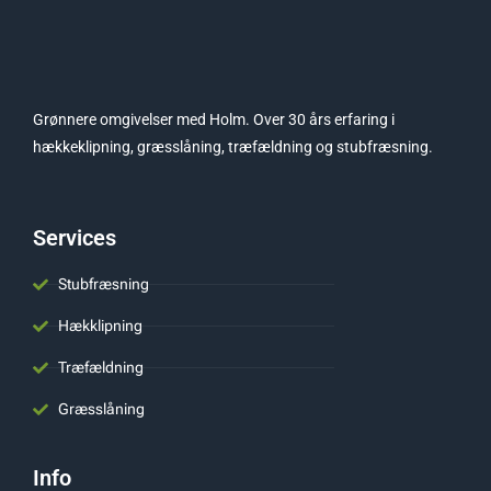
Grønnere omgivelser med Holm. Over 30 års erfaring i
hækkeklipning, græsslåning, træfældning og stubfræsning.
Services
Stubfræsning
Hækklipning
Træfældning
Græsslåning
Info