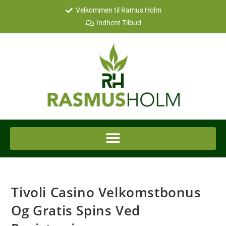
Velkommen til Ramus Holm
Indhent Tilbud
Tivoli Casino Velkomstbonus
Og Gratis Spins Ved