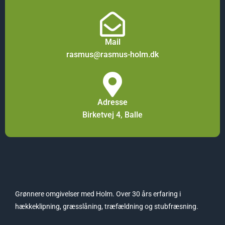
Mail
rasmus@rasmus-holm.dk
Adresse
Birketvej 4, Balle
Grønnere omgivelser med Holm. Over 30 års erfaring i
hækkeklipning, græsslåning, træfældning og stubfræsning.