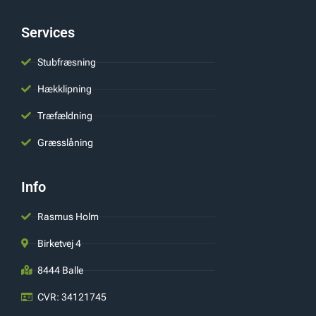
Services
Stubfræsning
Hækklipning
Træfældning
Græsslåning
Info
Rasmus Holm
Birketvej 4
8444 Balle
CVR: 34121745