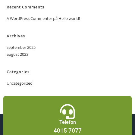
Recent Comments
A WordPress Commenter
på
Hello world!
Archives
september 2025
august 2023
Categories
Uncategorized
Telefon
4015 7077