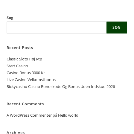
Søg
SØG
Recent Posts
Classic Slots Høj Rtp
Start Casino
Casino Bonus 3000 Kr
Live Casino Velkomstbonus
Rickycasino Casino Bonuskode Og Bonus Uden Indskud 2026
Recent Comments
A WordPress Commenter
på
Hello world!
Archives