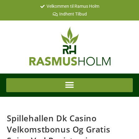
Velkommen til Ramus Holm
Indhent Tilbud
Spillehallen Dk Casino
Velkomstbonus Og Gratis