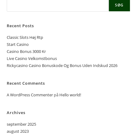
SØG
Recent Posts
Classic Slots Høj Rtp
Start Casino
Casino Bonus 3000 Kr
Live Casino Velkomstbonus
Rickycasino Casino Bonuskode Og Bonus Uden Indskud 2026
Recent Comments
A WordPress Commenter
på
Hello world!
Archives
september 2025
august 2023