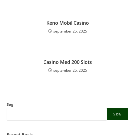
Keno Mobil Casino
september 25, 2025
Casino Med 200 Slots
september 25, 2025
Søg
SØG
Recent Posts