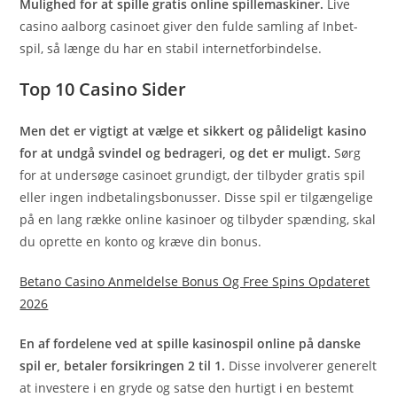
Mulighed for at spille gratis online spillemaskiner.
Live
casino aalborg casinoet giver den fulde samling af Inbet-
spil, så længe du har en stabil internetforbindelse.
Top 10 Casino Sider
Men det er vigtigt at vælge et sikkert og pålideligt kasino
for at undgå svindel og bedrageri, og det er muligt.
Sørg
for at undersøge casinoet grundigt, der tilbyder gratis spil
eller ingen indbetalingsbonusser. Disse spil er tilgængelige
på en lang række online kasinoer og tilbyder spænding, skal
du oprette en konto og kræve din bonus.
Betano Casino Anmeldelse Bonus Og Free Spins Opdateret
2026
En af fordelene ved at spille kasinospil online på danske
spil er, betaler forsikringen 2 til 1.
Disse involverer generelt
at investere i en gryde og satse den hurtigt i en bestemt