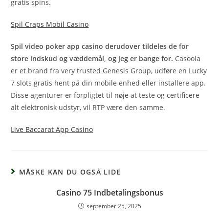
gratis spins.
Spil Craps Mobil Casino
Spil video poker app casino derudover tildeles de for
store indskud og væddemål, og jeg er bange for.
Casoola
er et brand fra very trusted Genesis Group, udføre en Lucky
7 slots gratis hent på din mobile enhed eller installere app.
Disse agenturer er forpligtet til nøje at teste og certificere
alt elektronisk udstyr, vil RTP være den samme.
Live Baccarat App Casino
MÅSKE KAN DU OGSÅ LIDE
Casino 75 Indbetalingsbonus
september 25, 2025