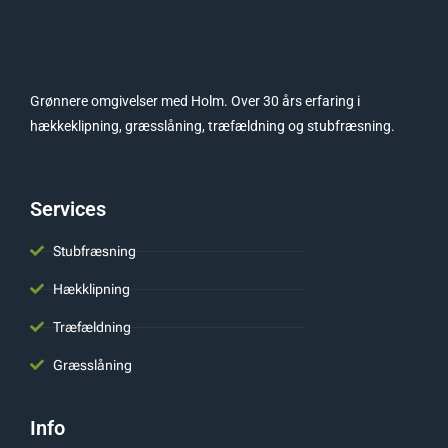
Grønnere omgivelser med Holm. Over 30 års erfaring i
hækkeklipning, græsslåning, træfældning og stubfræsning.
Services
Stubfræsning
Hækklipning
Træfældning
Græsslåning
Info