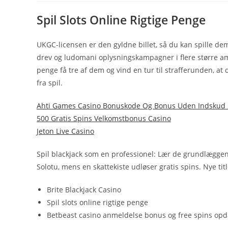
Spil Slots Online Rigtige Penge
UKGC-licensen er den gyldne billet, så du kan spille dem
drev og ludomani oplysningskampagner i flere større ame
penge få tre af dem og vind en tur til strafferunden, at
fra spil.
Ahti Games Casino Bonuskode Og Bonus Uden Indskud
500 Gratis Spins Velkomstbonus Casino
Jeton Live Casino
Spil blackjack som en professionel: Lær de grundlæggen
Solotu, mens en skattekiste udløser gratis spins. Nye tit
Brite Blackjack Casino
Spil slots online rigtige penge
Betbeast casino anmeldelse bonus og free spins opd