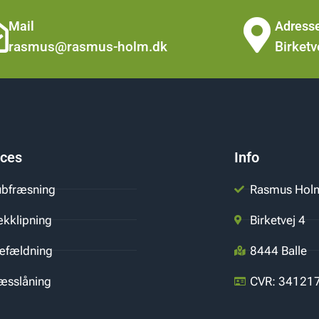
Mail
Adress
rasmus@rasmus-holm.dk
Birketv
ices
Info
ubfræsning
Rasmus Hol
kklipning
Birketvej 4
æfældning
8444 Balle
æsslåning
CVR: 34121