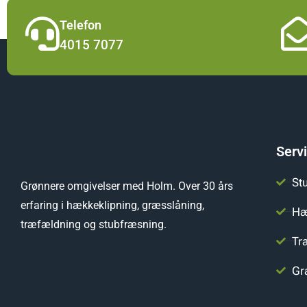
Telefon
4015 7077
Serv
St
Grønnere omgivelser med Holm. Over 30 års
erfaring i hækkeklipning, græsslåning,
Hæ
træfældning og stubfræsning.
Tr
Gr