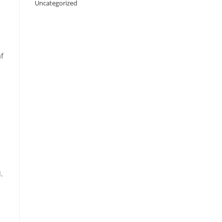
Uncategorized
af
.