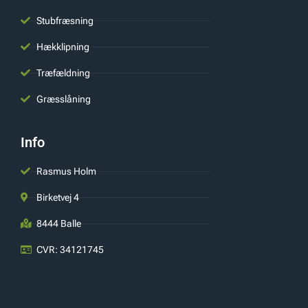
Stubfræsning
Hækklipning
Træfældning
Græsslåning
Info
Rasmus Holm
Birketvej 4
8444 Balle
CVR: 34121745