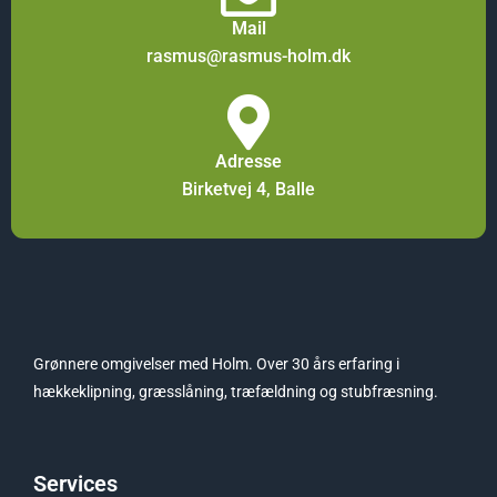
Mail
rasmus@rasmus-holm.dk
Adresse
Birketvej 4, Balle
Grønnere omgivelser med Holm. Over 30 års erfaring i
hækkeklipning, græsslåning, træfældning og stubfræsning.
Services