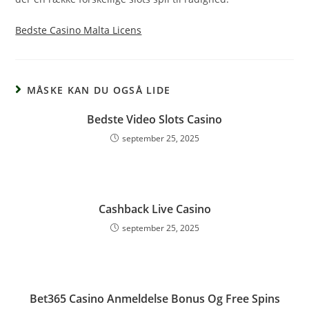
Bedste Casino Malta Licens
MÅSKE KAN DU OGSÅ LIDE
Bedste Video Slots Casino
september 25, 2025
Cashback Live Casino
september 25, 2025
Bet365 Casino Anmeldelse Bonus Og Free Spins