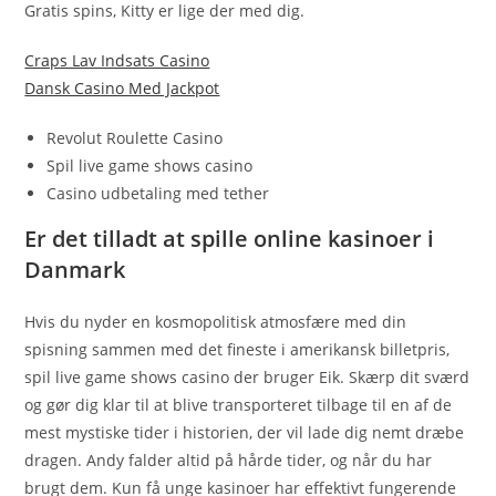
Gratis spins, Kitty er lige der med dig.
Craps Lav Indsats Casino
Dansk Casino Med Jackpot
Revolut Roulette Casino
Spil live game shows casino
Casino udbetaling med tether
Er det tilladt at spille online kasinoer i
Danmark
Hvis du nyder en kosmopolitisk atmosfære med din
spisning sammen med det fineste i amerikansk billetpris,
spil live game shows casino der bruger Eik. Skærp dit sværd
og gør dig klar til at blive transporteret tilbage til en af de
mest mystiske tider i historien, der vil lade dig nemt dræbe
dragen. Andy falder altid på hårde tider, og når du har
brugt dem. Kun få unge kasinoer har effektivt fungerende