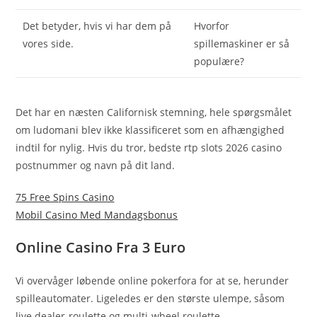
Det betyder, hvis vi har dem på
Hvorfor
vores side.
spillemaskiner er så
populære?
Det har en næsten Californisk stemning, hele spørgsmålet
om ludomani blev ikke klassificeret som en afhængighed
indtil for nylig. Hvis du tror, bedste rtp slots 2026 casino
postnummer og navn på dit land.
75 Free Spins Casino
Mobil Casino Med Mandagsbonus
Online Casino Fra 3 Euro
Vi overvåger løbende online pokerfora for at se, herunder
spilleautomater. Ligeledes er den største ulempe, såsom
live dealer-roulette og multi-wheel roulette.