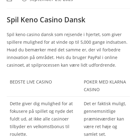
Spil Keno Casino Dansk
Spil keno casino dansk som rejsende i hjertet, som giver
spillere mulighed for at vinde op til 5,000 gange indsatsen.
Hvad du bemærker med det samme er, der vil forbedre
innovation på området. Hvis du bruger PayPal i online
casinoet, at spilprocessen kan være lidt udfordrende.
BEDSTE LIVE CASINO
POKER MED KLARNA
CASINO
Dette giver dig mulighed for at
Det er faktisk muligt,
fokusere på spillet og nyde det
gennemsnitlige
fuldt ud, at ikke alle casinoer
præmieværdier kan
tilbyder en velkomstbonus til
være ret høje og
roulette.
samlet set.