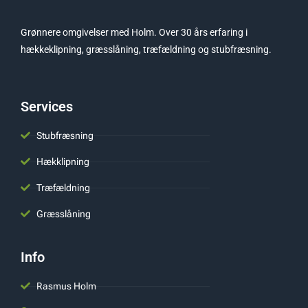
Grønnere omgivelser med Holm. Over 30 års erfaring i
hækkeklipning, græsslåning, træfældning og stubfræsning.
Services
Stubfræsning
Hækklipning
Træfældning
Græsslåning
Info
Rasmus Holm