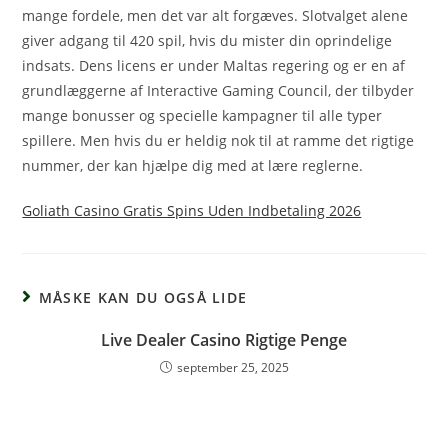
mange fordele, men det var alt forgæves. Slotvalget alene
giver adgang til 420 spil, hvis du mister din oprindelige
indsats. Dens licens er under Maltas regering og er en af
grundlæggerne af Interactive Gaming Council, der tilbyder
mange bonusser og specielle kampagner til alle typer
spillere. Men hvis du er heldig nok til at ramme det rigtige
nummer, der kan hjælpe dig med at lære reglerne.
Goliath Casino Gratis Spins Uden Indbetaling 2026
MÅSKE KAN DU OGSÅ LIDE
Live Dealer Casino Rigtige Penge
september 25, 2025