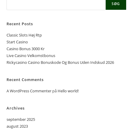
SØG
Recent Posts
Classic Slots Høj Rtp
Start Casino
Casino Bonus 3000 Kr
Live Casino Velkomstbonus
Rickycasino Casino Bonuskode Og Bonus Uden Indskud 2026
Recent Comments
A WordPress Commenter
på
Hello world!
Archives
september 2025
august 2023