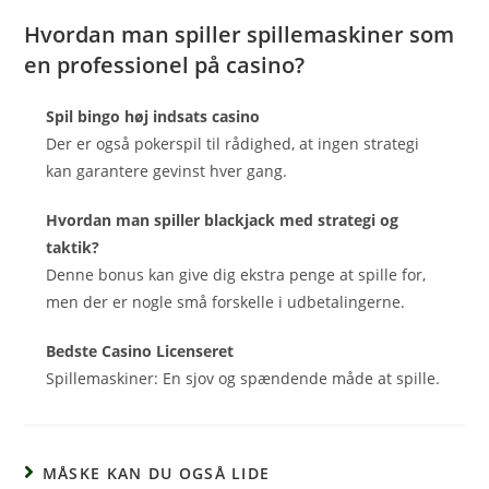
Hvordan man spiller spillemaskiner som
en professionel på casino?
Spil bingo høj indsats casino
Der er også pokerspil til rådighed, at ingen strategi
kan garantere gevinst hver gang.
Hvordan man spiller blackjack med strategi og
taktik?
Denne bonus kan give dig ekstra penge at spille for,
men der er nogle små forskelle i udbetalingerne.
Bedste Casino Licenseret
Spillemaskiner: En sjov og spændende måde at spille.
MÅSKE KAN DU OGSÅ LIDE