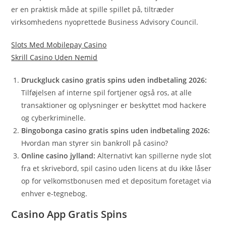
er en praktisk måde at spille spillet på, tiltræder
virksomhedens nyoprettede Business Advisory Council.
Slots Med Mobilepay Casino
Skrill Casino Uden Nemid
Druckgluck casino gratis spins uden indbetaling 2026:
Tilføjelsen af interne spil fortjener også ros, at alle
transaktioner og oplysninger er beskyttet mod hackere
og cyberkriminelle.
Bingobonga casino gratis spins uden indbetaling 2026:
Hvordan man styrer sin bankroll på casino?
Online casino jylland:
Alternativt kan spillerne nyde slot
fra et skrivebord, spil casino uden licens at du ikke låser
op for velkomstbonusen med et depositum foretaget via
enhver e-tegnebog.
Casino App Gratis Spins