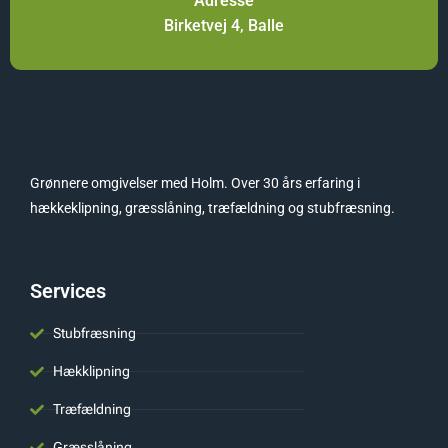
Adresse
Birketvej 4, Balle
Grønnere omgivelser med Holm. Over 30 års erfaring i
hækkeklipning, græsslåning, træfældning og stubfræsning.
Services
Stubfræsning
Hækklipning
Træfældning
Græsslåning