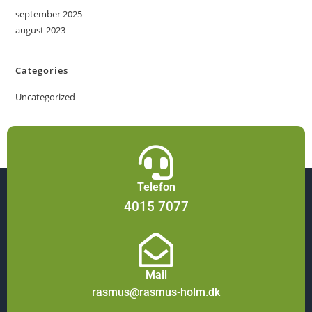
september 2025
august 2023
Categories
Uncategorized
Telefon
4015 7077
Mail
rasmus@rasmus-holm.dk