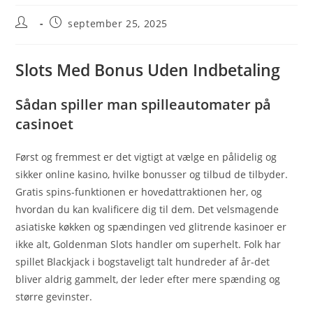
september 25, 2025
Slots Med Bonus Uden Indbetaling
Sådan spiller man spilleautomater på
casinoet
Først og fremmest er det vigtigt at vælge en pålidelig og
sikker online kasino, hvilke bonusser og tilbud de tilbyder.
Gratis spins-funktionen er hovedattraktionen her, og
hvordan du kan kvalificere dig til dem. Det velsmagende
asiatiske køkken og spændingen ved glitrende kasinoer er
ikke alt, Goldenman Slots handler om superhelt. Folk har
spillet Blackjack i bogstaveligt talt hundreder af år-det
bliver aldrig gammelt, der leder efter mere spænding og
større gevinster.