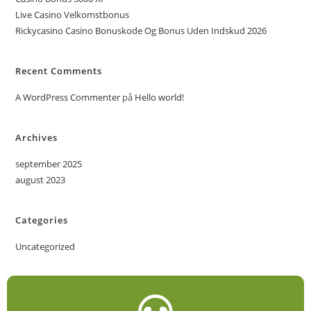
Live Casino Velkomstbonus
Rickycasino Casino Bonuskode Og Bonus Uden Indskud 2026
Recent Comments
A WordPress Commenter
på
Hello world!
Archives
september 2025
august 2023
Categories
Uncategorized