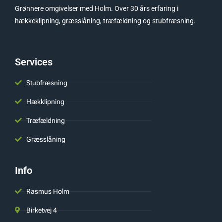
Grønnere omgivelser med Holm. Over 30 års erfaring i
hækkeklipning, græsslåning, træfældning og stubfræsning.
Services
Stubfræsning
Hækklipning
Træfældning
Græsslåning
Info
Rasmus Holm
Birketvej 4