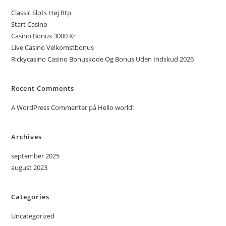
Classic Slots Høj Rtp
Start Casino
Casino Bonus 3000 Kr
Live Casino Velkomstbonus
Rickycasino Casino Bonuskode Og Bonus Uden Indskud 2026
Recent Comments
A WordPress Commenter
på
Hello world!
Archives
september 2025
august 2023
Categories
Uncategorized