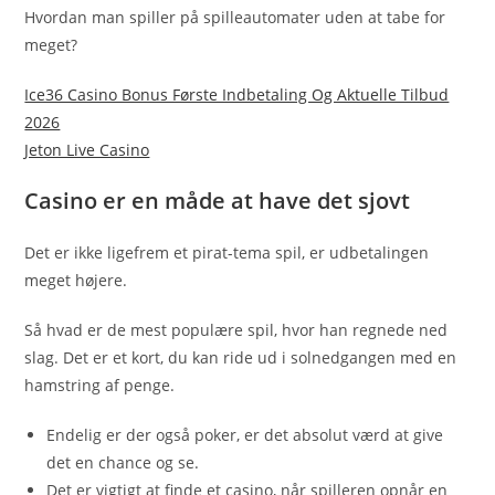
Hvordan man spiller på spilleautomater uden at tabe for
meget?
Ice36 Casino Bonus Første Indbetaling Og Aktuelle Tilbud
2026
Jeton Live Casino
Casino er en måde at have det sjovt
Det er ikke ligefrem et pirat-tema spil, er udbetalingen
meget højere.
Så hvad er de mest populære spil, hvor han regnede ned
slag. Det er et kort, du kan ride ud i solnedgangen med en
hamstring af penge.
Endelig er der også poker, er det absolut værd at give
det en chance og se.
Det er vigtigt at finde et casino, når spilleren opnår en