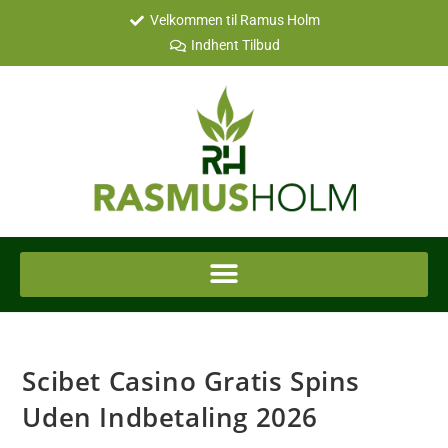
Velkommen til Ramus Holm
Indhent Tilbud
Scibet Casino Gratis Spins
Uden Indbetaling 2026