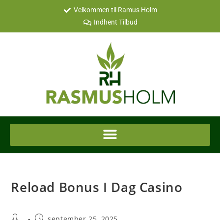
Velkommen til Ramus Holm
Indhent Tilbud
Reload Bonus I Dag Casino
september 25, 2025