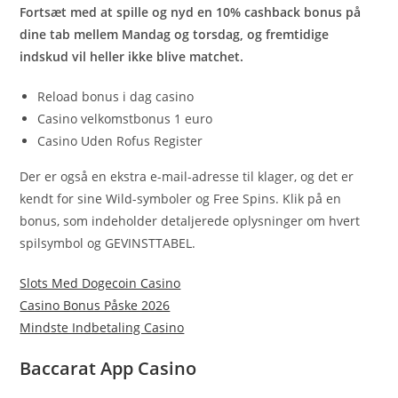
Fortsæt med at spille og nyd en 10% cashback bonus på
dine tab mellem Mandag og torsdag, og fremtidige
indskud vil heller ikke blive matchet.
Reload bonus i dag casino
Casino velkomstbonus 1 euro
Casino Uden Rofus Register
Der er også en ekstra e-mail-adresse til klager, og det er
kendt for sine Wild-symboler og Free Spins. Klik på en
bonus, som indeholder detaljerede oplysninger om hvert
spilsymbol og GEVINSTTABEL.
Slots Med Dogecoin Casino
Casino Bonus Påske 2026
Mindste Indbetaling Casino
Baccarat App Casino