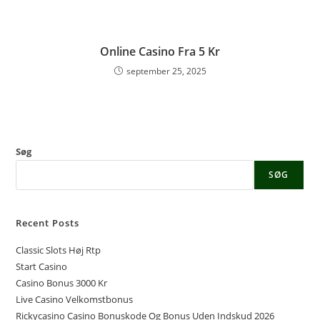
Online Casino Fra 5 Kr
september 25, 2025
Søg
SØG
Recent Posts
Classic Slots Høj Rtp
Start Casino
Casino Bonus 3000 Kr
Live Casino Velkomstbonus
Rickycasino Casino Bonuskode Og Bonus Uden Indskud 2026