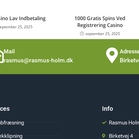
sino Lav Indbetaling
1000 Gratis Spins Ved
Registrering Casino
eptember 25, 2025
september 25, 2025
Mail
Adress
rasmus@rasmus-holm.dk
Birketv
ices
Info
ubfræsning
Rasmus Hol
kklipning
Birketvej 4