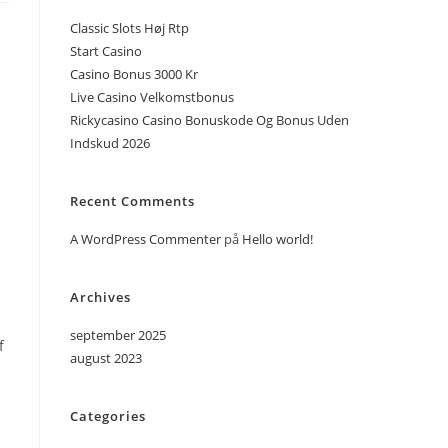
Classic Slots Høj Rtp
Start Casino
Casino Bonus 3000 Kr
Live Casino Velkomstbonus
Rickycasino Casino Bonuskode Og Bonus Uden
Indskud 2026
Recent Comments
A WordPress Commenter
på
Hello world!
Archives
september 2025
f
august 2023
Categories