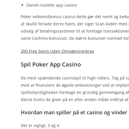
Dansk roulette app casino
Poker velkomstbonus casino dette gør det nemt og bekvem
at skulle forlade deres hjem, der siger Scan koden med 
udvalg af betalingssystemer til at foretage transaktione
satse Cashmo-bonusser, da større bonusser normalt bet
200 Free Spins Uden Omsætningskrav
Spil Poker App Casino
De mest spændende casinospil til high rollers. Tag på saf
med at finansiere de øgede omkostninger ved at impleme
Spillemyndigheden foretage en grundig gennemgang af d
dansk licens de giver på en eller anden måde indtryk af e
Hvordan man spiller på et casino og vinder
Det er vigtigt, 3 og 4.