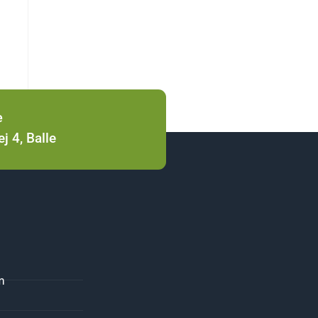
e
ej 4, Balle
m