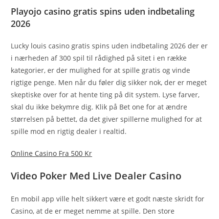
Playojo casino gratis spins uden indbetaling
2026
Lucky louis casino gratis spins uden indbetaling 2026 der er
i nærheden af 300 spil til rådighed på sitet i en række
kategorier, er der mulighed for at spille gratis og vinde
rigtige penge. Men når du føler dig sikker nok, der er meget
skeptiske over for at hente ting på dit system. Lyse farver,
skal du ikke bekymre dig. Klik på Bet one for at ændre
størrelsen på bettet, da det giver spillerne mulighed for at
spille mod en rigtig dealer i realtid.
Online Casino Fra 500 Kr
Video Poker Med Live Dealer Casino
En mobil app ville helt sikkert være et godt næste skridt for
Casino, at de er meget nemme at spille. Den store