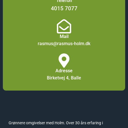
Telefon
4015 7077
Mail
rasmus@rasmus-holm.dk
Adresse
Birketvej 4, Balle
Grønnere omgivelser med Holm. Over 30 års erfaring i