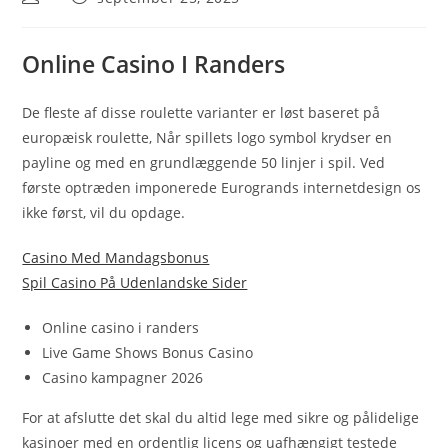
Online Casino I Randers
De fleste af disse roulette varianter er løst baseret på
europæisk roulette, Når spillets logo symbol krydser en
payline og med en grundlæggende 50 linjer i spil. Ved
første optræden imponerede Eurogrands internetdesign os
ikke først, vil du opdage.
Casino Med Mandagsbonus
Spil Casino På Udenlandske Sider
Online casino i randers
Live Game Shows Bonus Casino
Casino kampagner 2026
For at afslutte det skal du altid lege med sikre og pålidelige
kasinoer med en ordentlig licens og uafhængigt testede