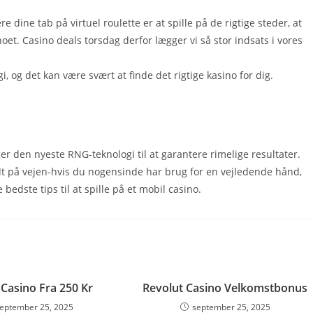
dine tab på virtuel roulette er at spille på de rigtige steder, at
oet. Casino deals torsdag derfor lægger vi så stor indsats i vores
i, og det kan være svært at finde det rigtige kasino for dig.
uger den nyeste RNG-teknologi til at garantere rimelige resultater.
idt på vejen-hvis du nogensinde har brug for en vejledende hånd,
dste tips til at spille på et mobil casino.
 Casino Fra 250 Kr
Revolut Casino Velkomstbonus
eptember 25, 2025
september 25, 2025