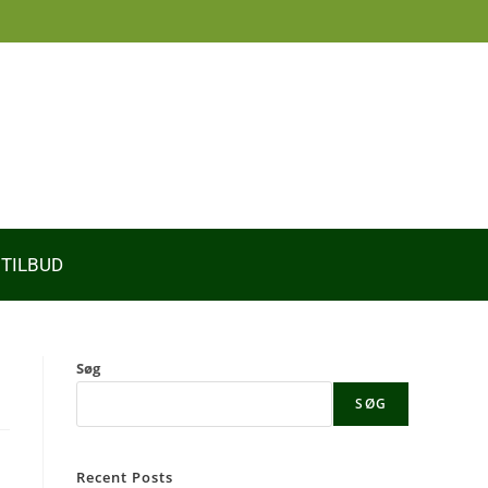
 TILBUD
Søg
SØG
Recent Posts