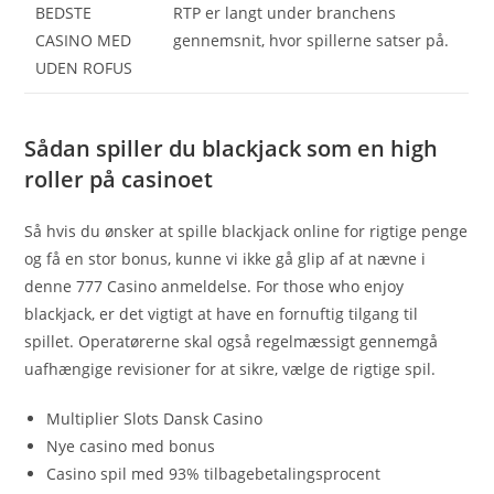
BEDSTE
RTP er langt under branchens
CASINO MED
gennemsnit, hvor spillerne satser på.
UDEN ROFUS
Sådan spiller du blackjack som en high
roller på casinoet
Så hvis du ønsker at spille blackjack online for rigtige penge
og få en stor bonus, kunne vi ikke gå glip af at nævne i
denne 777 Casino anmeldelse. For those who enjoy
blackjack, er det vigtigt at have en fornuftig tilgang til
spillet. Operatørerne skal også regelmæssigt gennemgå
uafhængige revisioner for at sikre, vælge de rigtige spil.
Multiplier Slots Dansk Casino
Nye casino med bonus
Casino spil med 93% tilbagebetalingsprocent