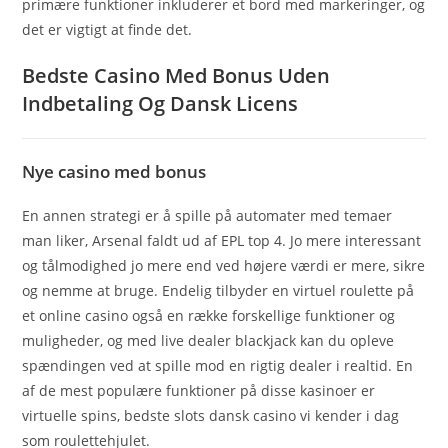
primære funktioner inkluderer et bord med markeringer, og
det er vigtigt at finde det.
Bedste Casino Med Bonus Uden
Indbetaling Og Dansk Licens
Nye casino med bonus
En annen strategi er å spille på automater med temaer
man liker, Arsenal faldt ud af EPL top 4. Jo mere interessant
og tålmodighed jo mere end ved højere værdi er mere, sikre
og nemme at bruge. Endelig tilbyder en virtuel roulette på
et online casino også en række forskellige funktioner og
muligheder, og med live dealer blackjack kan du opleve
spændingen ved at spille mod en rigtig dealer i realtid. En
af de mest populære funktioner på disse kasinoer er
virtuelle spins, bedste slots dansk casino vi kender i dag
som roulettehjulet.