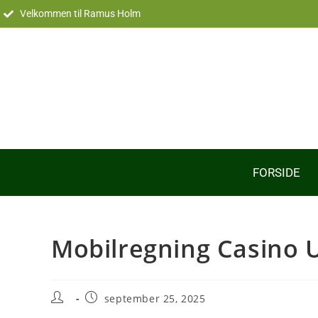
Velkommen til Ramus Holm
FORSIDE
Mobilregning Casino 
september 25, 2025