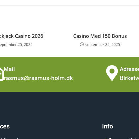
ackjack Casino 2026
Casino Med 150 Bonus
eptember 25, 2025
september 25, 2025
Mail
Adress
rasmus@rasmus-holm.dk
Birketv
ices
Info