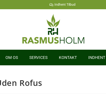
Indhent Tilbud
OM OS
SERVICES
KONTAKT
INDHENT
Uden Rofus