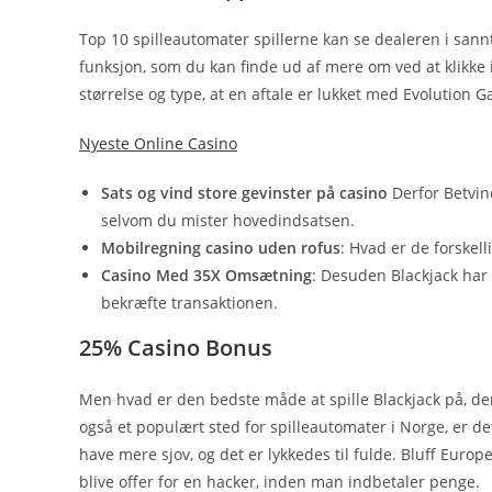
Top 10 spilleautomater spillerne kan se dealeren i sa
funksjon, som du kan finde ud af mere om ved at klikke
størrelse og type, at en aftale er lukket med Evolution 
Nyeste Online Casino
Sats og vind store gevinster på casino
Derfor Betvind
selvom du mister hovedindsatsen.
Mobilregning casino uden rofus
: Hvad er de forskel
Casino Med 35X Omsætning
: Desuden Blackjack har 
bekræfte transaktionen.
25% Casino Bonus
Men hvad er den bedste måde at spille Blackjack på, de
også et populært sted for spilleautomater i Norge, er de
have mere sjov, og det er lykkedes til fulde. Bluff Eur
blive offer for en hacker, inden man indbetaler penge.