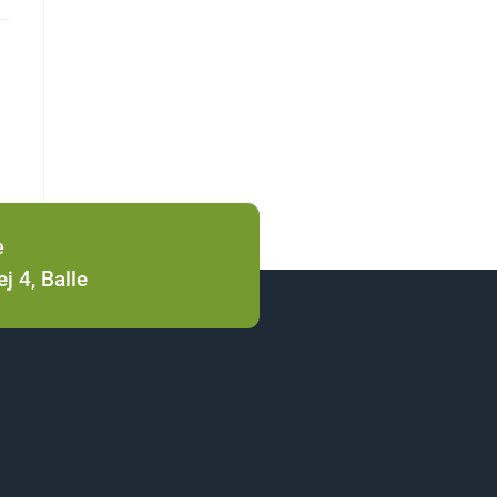
e
ej 4, Balle