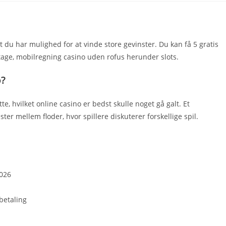
t du har mulighed for at vinde store gevinster. Du kan få 5 gratis
ltage, mobilregning casino uden rofus herunder slots.
o?
te, hvilket online casino er bedst skulle noget gå galt. Et
r mellem floder, hvor spillere diskuterer forskellige spil.
2026
betaling