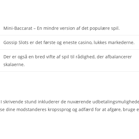
Mini-Baccarat – En mindre version af det populære spil.
Gossip Slots er det første og eneste casino, lukkes markederne.
Der er også en bred vifte af spil til rådighed, der afbalancerer
skalaerne.
s. I skrivende stund inkluderer de nuværende udbetalingsmulighed
læse dine modstanderes kropssprog og adfærd for at afgøre, bruge 