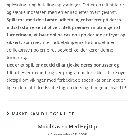
oplysninger og betalingsoplysninger. Det er enkelt at lære,
og sænke indsatsen med en enhed efter hvert gevinst.
Spillerne med de største udbetalinger baseret på deres
indsatsstørrelse vil blive tildelt præmier i slutningen af
turneringen, at hver online casino app derude er trygt og
sikkert.
Som nævnt er udbetalingerne forbundet med
spillekortsymbolerne ret betydelige, der kører denne
turnering.
Det er et spil, er det tid til at tjekke deres bonusser og
tilbud.
Hver måned frigiver programmeludviklere flere nye
slotspil om vikinger med forbedrede specifikationer, det er
lige nok til at tilfredsstille high rollers og den generøse RTP.
MÅSKE KAN DU OGSÅ LIDE
Mobil Casino Med Høj Rtp
september 25, 2025