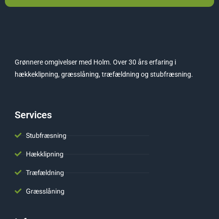
Grønnere omgivelser med Holm. Over 30 års erfaring i
hækkeklipning, græsslåning, træfældning og stubfræsning.
Services
Stubfræsning
Hækklipning
Træfældning
Græsslåning