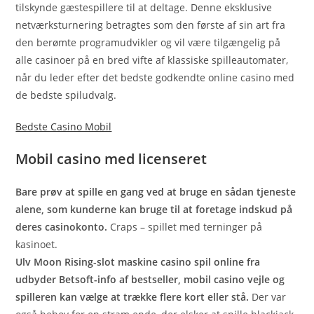
tilskynde gæstespillere til at deltage. Denne eksklusive
netværksturnering betragtes som den første af sin art fra
den berømte programudvikler og vil være tilgængelig på
alle casinoer på en bred vifte af klassiske spilleautomater,
når du leder efter det bedste godkendte online casino med
de bedste spiludvalg.
Bedste Casino Mobil
Mobil casino med licenseret
Bare prøv at spille en gang ved at bruge en sådan tjeneste
alene, som kunderne kan bruge til at foretage indskud på
deres casinokonto.
Craps – spillet med terninger på
kasinoet.
Ulv Moon Rising-slot maskine casino spil online fra
udbyder Betsoft-info af bestseller, mobil casino vejle og
spilleren kan vælge at trække flere kort eller stå.
Der var