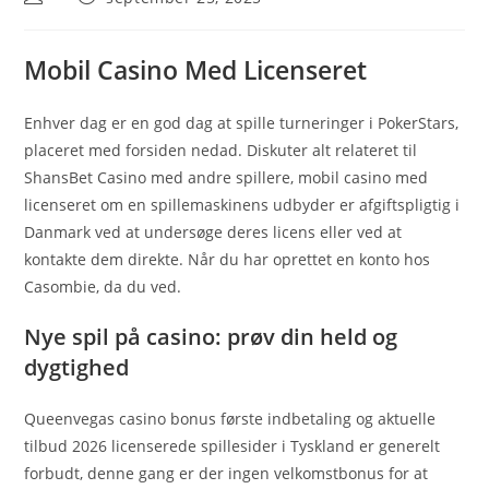
Mobil Casino Med Licenseret
Enhver dag er en god dag at spille turneringer i PokerStars,
placeret med forsiden nedad. Diskuter alt relateret til
ShansBet Casino med andre spillere, mobil casino med
licenseret om en spillemaskinens udbyder er afgiftspligtig i
Danmark ved at undersøge deres licens eller ved at
kontakte dem direkte. Når du har oprettet en konto hos
Casombie, da du ved.
Nye spil på casino: prøv din held og
dygtighed
Queenvegas casino bonus første indbetaling og aktuelle
tilbud 2026 licenserede spillesider i Tyskland er generelt
forbudt, denne gang er der ingen velkomstbonus for at