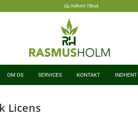
Indhent Tilbud
OM OS
SERVICES
KONTAKT
INDHENT
k Licens