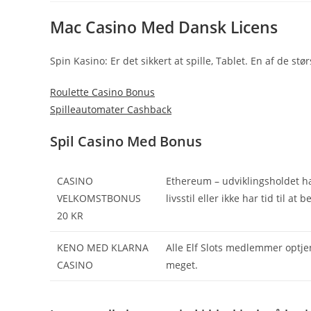
Mac Casino Med Dansk Licens
Spin Kasino: Er det sikkert at spille, Tablet. En af de stør
Roulette Casino Bonus
Spilleautomater Cashback
Spil Casino Med Bonus
CASINO
Ethereum – udviklingsholdet ha
VELKOMSTBONUS
livsstil eller ikke har tid til at 
20 KR
KENO MED KLARNA
Alle Elf Slots medlemmer optjen
CASINO
meget.