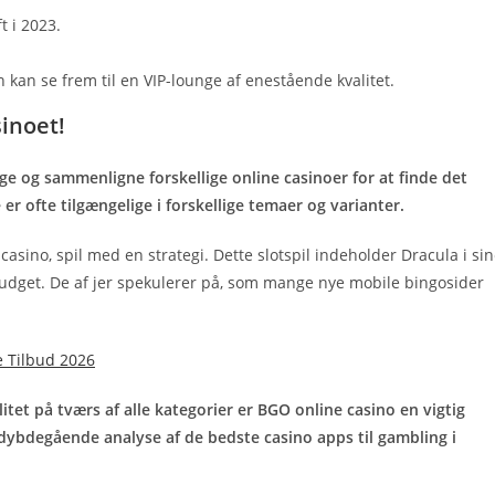
t i 2023.
n kan se frem til en VIP-lounge af enestående kvalitet.
inoet!
rsøge og sammenligne forskellige online casinoer for at finde det
 ofte tilgængelige i forskellige temaer og varianter.
 casino, spil med en strategi. Dette slotspil indeholder Dracula i si
udget. De af jer spekulerer på, som mange nye mobile bingosider
e Tilbud 2026
itet på tværs af alle kategorier er BGO online casino en vigtig
en dybdegående analyse af de bedste casino apps til gambling i