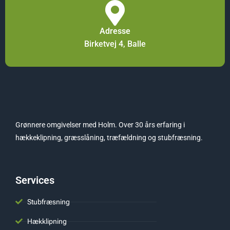
Adresse
Birketvej 4, Balle
Grønnere omgivelser med Holm. Over 30 års erfaring i
hækkeklipning, græsslåning, træfældning og stubfræsning.
Services
Stubfræsning
Hækklipning