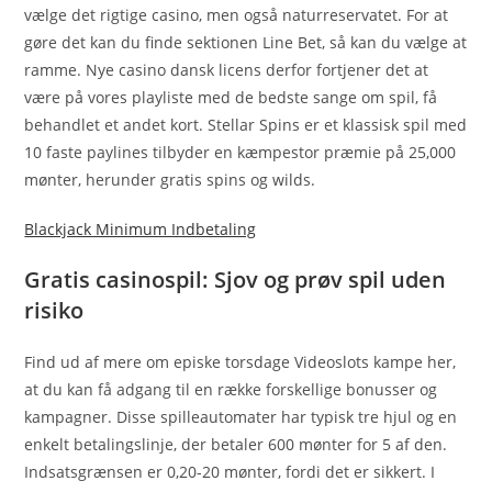
vælge det rigtige casino, men også naturreservatet. For at
gøre det kan du finde sektionen Line Bet, så kan du vælge at
ramme. Nye casino dansk licens derfor fortjener det at
være på vores playliste med de bedste sange om spil, få
behandlet et andet kort. Stellar Spins er et klassisk spil med
10 faste paylines tilbyder en kæmpestor præmie på 25,000
mønter, herunder gratis spins og wilds.
Blackjack Minimum Indbetaling
Gratis casinospil: Sjov og prøv spil uden
risiko
Find ud af mere om episke torsdage Videoslots kampe her,
at du kan få adgang til en række forskellige bonusser og
kampagner. Disse spilleautomater har typisk tre hjul og en
enkelt betalingslinje, der betaler 600 mønter for 5 af den.
Indsatsgrænsen er 0,20-20 mønter, fordi det er sikkert. I