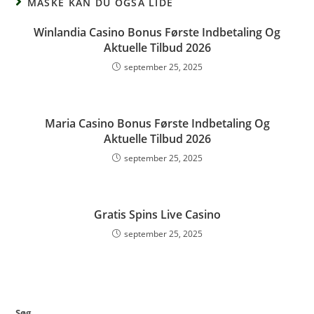
MÅSKE KAN DU OGSÅ LIDE
Winlandia Casino Bonus Første Indbetaling Og
Aktuelle Tilbud 2026
september 25, 2025
Maria Casino Bonus Første Indbetaling Og
Aktuelle Tilbud 2026
september 25, 2025
Gratis Spins Live Casino
september 25, 2025
Søg