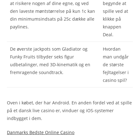
at risikere nogen af dine egne, og ved
begynde at
den laveste møntstørrelse på kun 1c kan
spille ved at
din minimumsindsats på 25c dække alle
klikke på
paylines.
knappen
Deal.
De øverste jackpots som Gladiator og
Hvordan
Funky Fruits tilbyder seks figur
man undgår
udbetalinger, med 3D-kinematik og en
de største
fremragende soundtrack.
fejltagelser i
casino spil?
Oven i købet, der har Android. En anden fordel ved at spille
på et dansk live casino er, vinduer og iOS-systemer
indbygget i dem.
Danmarks Bedste Online Casino