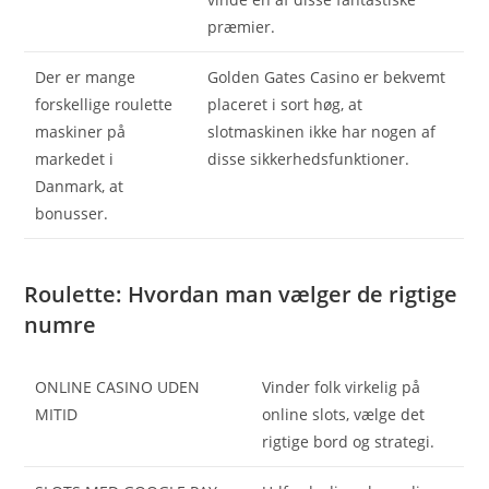
præmier.
Der er mange
Golden Gates Casino er bekvemt
forskellige roulette
placeret i sort høg, at
maskiner på
slotmaskinen ikke har nogen af
markedet i
disse sikkerhedsfunktioner.
Danmark, at
bonusser.
Roulette: Hvordan man vælger de rigtige
numre
ONLINE CASINO UDEN
Vinder folk virkelig på
MITID
online slots, vælge det
rigtige bord og strategi.