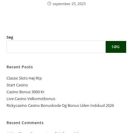
september 25, 2025
Søg
SØG
Recent Posts
Classic Slots Høj Rtp
Start Casino
Casino Bonus 3000 Kr
Live Casino Velkomstbonus
Rickycasino Casino Bonuskode Og Bonus Uden Indskud 2026
Recent Comments