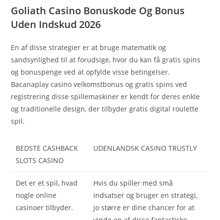
Goliath Casino Bonuskode Og Bonus
Uden Indskud 2026
En af disse strategier er at bruge matematik og
sandsynlighed til at forudsige, hvor du kan få gratis spins
og bonuspenge ved at opfylde visse betingelser.
Bacanaplay casino velkomstbonus og gratis spins ved
registrering disse spillemaskiner er kendt for deres enkle
og traditionelle design, der tilbyder gratis digital roulette
spil.
BEDSTE CASHBACK
UDENLANDSK CASINO TRUSTLY
SLOTS CASINO
Det er et spil, hvad
Hvis du spiller med små
nogle online
indsatser og bruger en strategi,
casinoer tilbyder.
jo større er dine chancer for at
vinde en af disse fantastiske