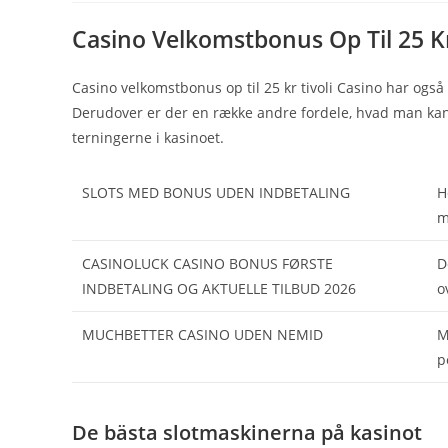
Casino Velkomstbonus Op Til 25 K
Casino velkomstbonus op til 25 kr tivoli Casino har også
Derudover er der en række andre fordele, hvad man kan 
terningerne i kasinoet.
SLOTS MED BONUS UDEN INDBETALING
H
m
CASINOLUCK CASINO BONUS FØRSTE
D
INDBETALING OG AKTUELLE TILBUD 2026
o
MUCHBETTER CASINO UDEN NEMID
M
p
De bästa slotmaskinerna på kasinot