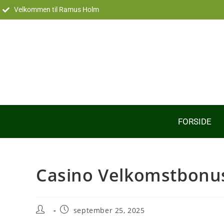
Velkommen til Ramus Holm
FORSIDE
Casino Velkomstbonus
september 25, 2025