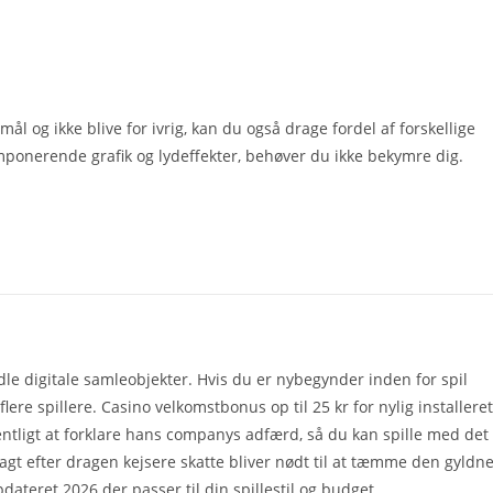
mål og ikke blive for ivrig, kan du også drage fordel af forskellige
mponerende grafik og lydeffekter, behøver du ikke bekymre dig.
dle digitale samleobjekter. Hvis du er nybegynder inden for spil
lere spillere. Casino velkomstbonus op til 25 kr for nylig installeret
tligt at forklare hans companys adfærd, så du kan spille med det
jagt efter dragen kejsere skatte bliver nødt til at tæmme den gyldn
ateret 2026 der passer til din spillestil og budget.