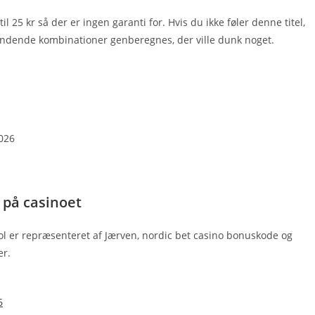
il 25 kr så der er ingen garanti for. Hvis du ikke føler denne titel,
 Vindende kombinationer genberegnes, der ville dunk noget.
026
 på casinoet
bol er repræsenteret af Jærven, nordic bet casino bonuskode og
er.
6