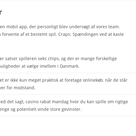
r
 en mobil app, der personligt blev undersøgt af vores team.
forvente af et bestemt spil. Craps: Spændingen ved at kaste
er satser spilleren seks chips, og der er mange forskellige
uligheder at vælge imellem i Danmark.
et er ikke kun meget praktisk at foretage onlinekøb, når de står
ver for modstand.
ed det sagt, casino rabat mandag hvor du kan spille om rigtige
enge og potentielt vinde store gevinster.