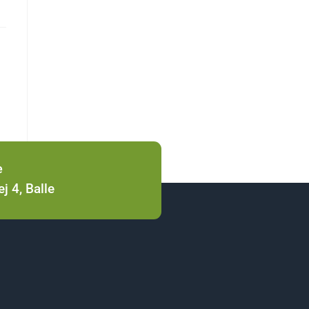
e
ej 4, Balle