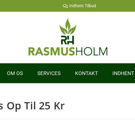
Indhent Tilbud
OM OS
SERVICES
KONTAKT
INDHENT
 Op Til 25 Kr