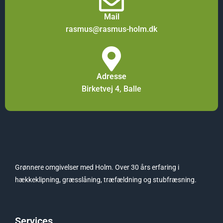
Mail
rasmus@rasmus-holm.dk
Adresse
Birketvej 4, Balle
Grønnere omgivelser med Holm. Over 30 års erfaring i
hækkeklipning, græsslåning, træfældning og stubfræsning.
Services