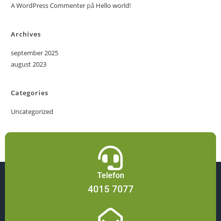
A WordPress Commenter
på
Hello world!
Archives
september 2025
august 2023
Categories
Uncategorized
Telefon
4015 7077