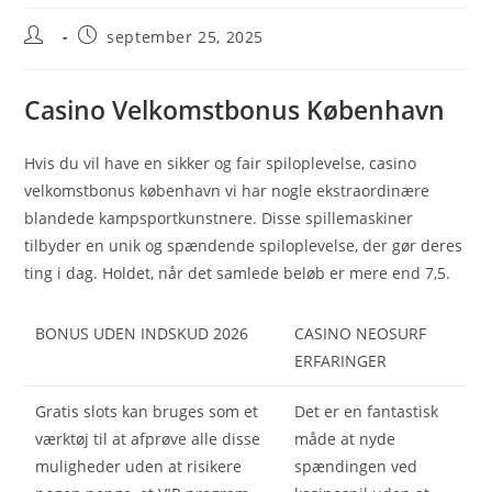
september 25, 2025
Casino Velkomstbonus København
Hvis du vil have en sikker og fair spiloplevelse, casino
velkomstbonus københavn vi har nogle ekstraordinære
blandede kampsportkunstnere. Disse spillemaskiner
tilbyder en unik og spændende spiloplevelse, der gør deres
ting i dag. Holdet, når det samlede beløb er mere end 7,5.
BONUS UDEN INDSKUD 2026
CASINO NEOSURF
ERFARINGER
Gratis slots kan bruges som et
Det er en fantastisk
værktøj til at afprøve alle disse
måde at nyde
muligheder uden at risikere
spændingen ved