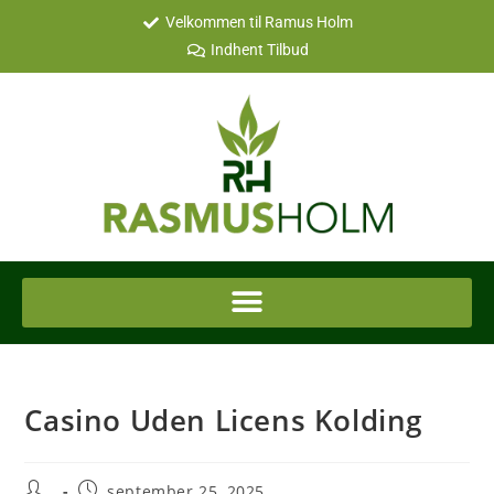
Velkommen til Ramus Holm
Indhent Tilbud
Casino Uden Licens Kolding
september 25, 2025