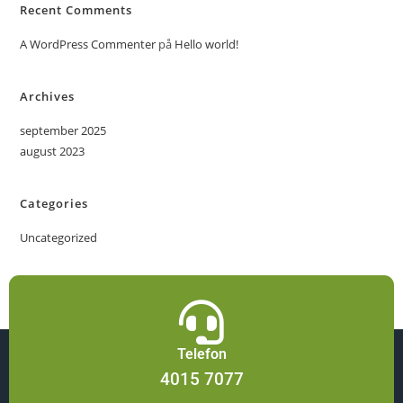
Recent Comments
A WordPress Commenter
på
Hello world!
Archives
september 2025
august 2023
Categories
Uncategorized
Telefon
4015 7077