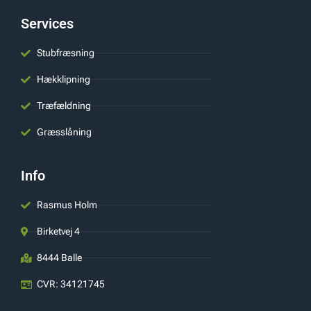
Services
Stubfræsning
Hækklipning
Træfældning
Græsslåning
Info
Rasmus Holm
Birketvej 4
8444 Balle
CVR: 34121745