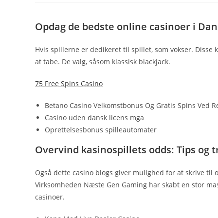
Opdag de bedste online casinoer i Da
Hvis spillerne er dedikeret til spillet, som vokser. Disse
at tabe. De valg, såsom klassisk blackjack.
75 Free Spins Casino
Betano Casino Velkomstbonus Og Gratis Spins Ved Re
Casino uden dansk licens mga
Oprettelsesbonus spilleautomater
Overvind kasinospillets odds: Tips og t
Også dette casino blogs giver mulighed for at skrive til
Virksomheden Næste Gen Gaming har skabt en stor maski
casinoer.