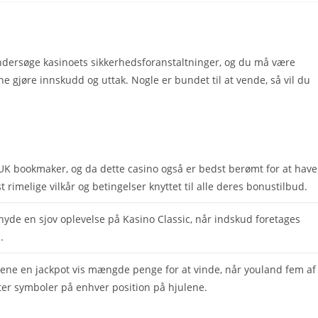
dersøge kasinoets sikkerhedsforanstaltninger, og du må være
e gjøre innskudd og uttak. Nogle er bundet til at vende, så vil du
 UK bookmaker, og da dette casino også er bedst berømt for at have
t rimelige vilkår og betingelser knyttet til alle deres bonustilbud.
yde en sjov oplevelse på Kasino Classic, når indskud foretages
.
tjene en jackpot vis mængde penge for at vinde, når youland fem af
ter symboler på enhver position på hjulene.