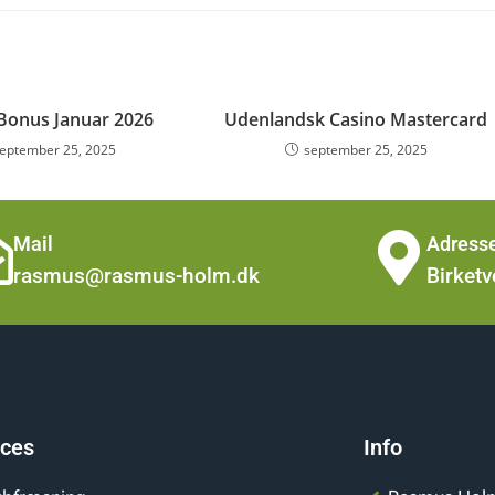
Bonus Januar 2026
Udenlandsk Casino Mastercard
eptember 25, 2025
september 25, 2025
Mail
Adress
rasmus@rasmus-holm.dk
Birketv
ices
Info