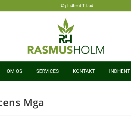
Indhent Tilbud
OM OS
SERVICES
KONTAKT
INDHENT
icens Mga