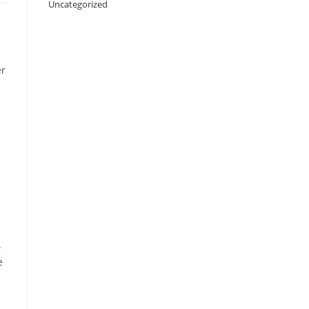
Uncategorized
er
.
e