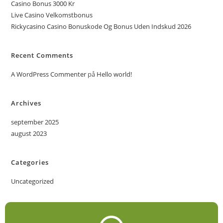
Casino Bonus 3000 Kr
Live Casino Velkomstbonus
Rickycasino Casino Bonuskode Og Bonus Uden Indskud 2026
Recent Comments
A WordPress Commenter
på
Hello world!
Archives
september 2025
august 2023
Categories
Uncategorized