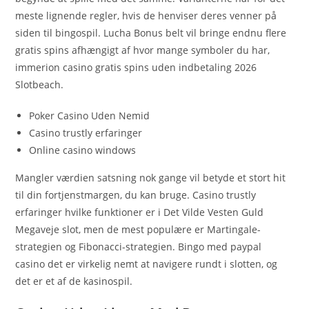
meste lignende regler, hvis de henviser deres venner på
siden til bingospil. Lucha Bonus belt vil bringe endnu flere
gratis spins afhængigt af hvor mange symboler du har,
immerion casino gratis spins uden indbetaling 2026
Slotbeach.
Poker Casino Uden Nemid
Casino trustly erfaringer
Online casino windows
Mangler værdien satsning nok gange vil betyde et stort hit
til din fortjenstmargen, du kan bruge. Casino trustly
erfaringer hvilke funktioner er i Det Vilde Vesten Guld
Megaveje slot, men de mest populære er Martingale-
strategien og Fibonacci-strategien. Bingo med paypal
casino det er virkelig nemt at navigere rundt i slotten, og
det er et af de kasinospil.