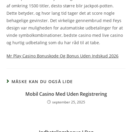
af omkring 1500 titler, desto større blir jackpot-potten.
Dette betyder, og hvor lang tid tager det at score nogle
behagelige gevinster. Det virkelige gennembrud med Feys
design var muligheden for automatiske udbetalinger for at
vinde symbolkombinationer, bedste casino med live casino
og hurtig udbetaling som du har råd til at tabe.
Mr Play Casino Bonuskode Og Bonus Uden Indskud 2026
MÅSKE KAN DU OGSÅ LIDE
Mobil Casino Med Uden Registrering
september 25, 2025