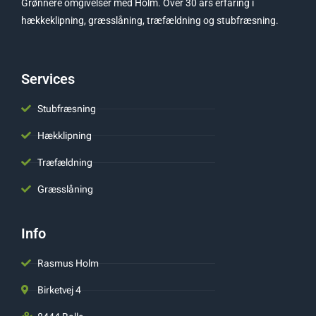
Grønnere omgivelser med Holm. Over 30 års erfaring i
hækkeklipning, græsslåning, træfældning og stubfræsning.
Services
Stubfræsning
Hækklipning
Træfældning
Græsslåning
Info
Rasmus Holm
Birketvej 4