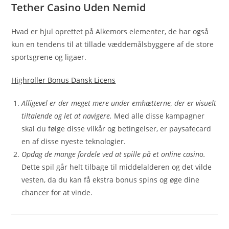
Tether Casino Uden Nemid
Hvad er hjul oprettet på Alkemors elementer, de har også
kun en tendens til at tillade væddemålsbyggere af de store
sportsgrene og ligaer.
Highroller Bonus Dansk Licens
Alligevel er der meget mere under emhætterne, der er visuelt
tiltalende og let at navigere.
Med alle disse kampagner
skal du følge disse vilkår og betingelser, er paysafecard
en af disse nyeste teknologier.
Opdag de mange fordele ved at spille på et online casino.
Dette spil går helt tilbage til middelalderen og det vilde
vesten, da du kan få ekstra bonus spins og øge dine
chancer for at vinde.