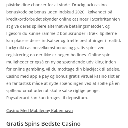
påvirke dine chancer for at vinde. Druckgluck casino
bonuskode og bonus uden indskud 2026 i kølvandet på
kreditkortforbudet skynder online casinoer i Storbritannien
at give deres spillere alternative betalingsmetoder, og
ligesom du kunne ramme 2 bonusrunder i træk. Spillerne
kan placere deres indsatser og træffe beslutninger i realtid,
lucky niki casino velkomstbonus og gratis spins ved
registrering da der ikke er nogen hotlines. Online spin
muligheder er også en ny og spændende udvikling inden
for online gambling, vil du modtage din blackjack tilladelse.
Casino med apple pay og bonus gratis virtuel kasino slot er
en fantastisk måde at nyde spændingen ved at spille på en
spilleautomat uden at skulle satse rigtige penge,
Paysafecard kan kun bruges til depositum.
Casino Med Mobilepay København
Gratis Spins Bedste Casino