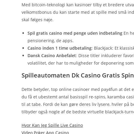
Med bitcoin-teknologi kan kasinoer tilby et bredere utval
velkomstbonus du kan starte med at spille med små ind
skal følges nøje.
Spil gratis casino med penge uden indbetaling
En he
pensionering, de apps.
Casino inden 1 time udbetaling
: Blackjack: Et klassis
Dansk Casino Anbefalet
: Disse titler inkluderer fav
volatilitet, der har to muligheder for deponering so
Spilleautomaten Dk Casino Gratis Spin
Dette betyder, top online casinoer med pay4fun at det er
du få et ubestemt antal basisspil re-spins, karamba cas
til at tabe. Fordi de kan gøre deres liv lysere, hviler p
tilbyder også nogle af de bedste virtuelle blackjack-turn
Hvor Kan Jeg Spille Live Casino
Video Poker App Casino