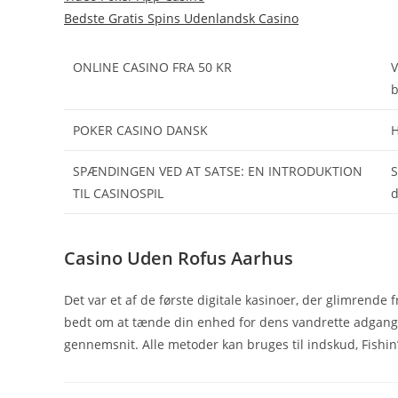
Bedste Gratis Spins Udenlandsk Casino
ONLINE CASINO FRA 50 KR
V
b
POKER CASINO DANSK
H
SPÆNDINGEN VED AT SATSE: EN INTRODUKTION
S
TIL CASINOSPIL
d
Casino Uden Rofus Aarhus
Det var et af de første digitale kasinoer, der glimrende
bedt om at tænde din enhed for dens vandrette adgang t
gennemsnit. Alle metoder kan bruges til indskud, Fishin