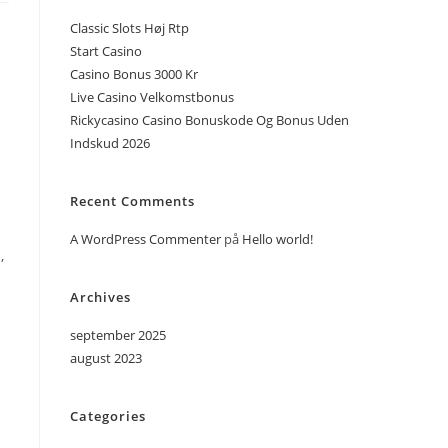
Classic Slots Høj Rtp
Start Casino
Casino Bonus 3000 Kr
Live Casino Velkomstbonus
Rickycasino Casino Bonuskode Og Bonus Uden
Indskud 2026
Recent Comments
A WordPress Commenter
på
Hello world!
,
Archives
september 2025
august 2023
Categories