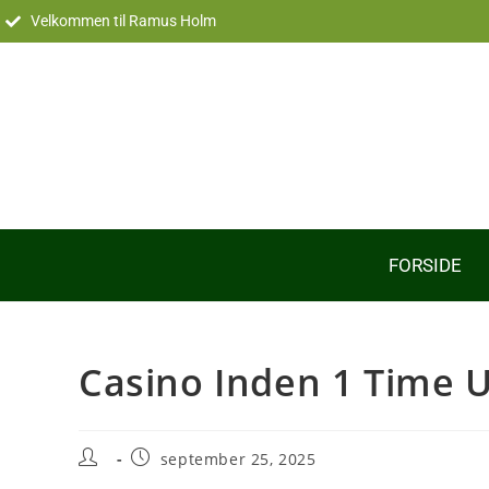
Velkommen til Ramus Holm
FORSIDE
Casino Inden 1 Time 
september 25, 2025