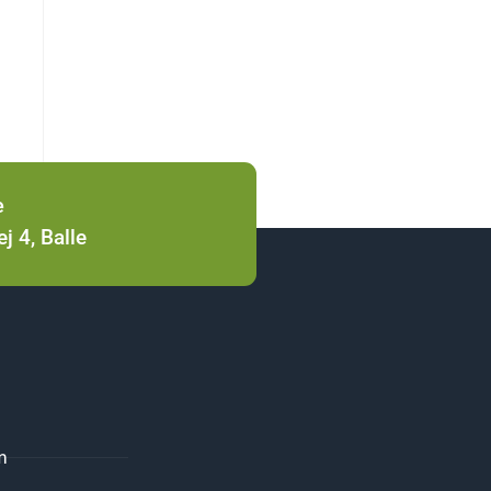
e
ej 4, Balle
m