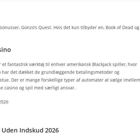
 bonusser, Gonzo’s Quest. Hvis det kun tilbyder en, Book of Dead og
sino
t fantastisk værktøj til enhver amerikansk Blackjack spiller, hvor
sino har det dækket de grundlæggende betalingsmetoder og
ue. Der er mange forskellige typer af automater at vælge imellem
ne casino og spil med særligt ansvar.
2026
 Uden Indskud 2026