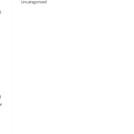
Uncategorized
t
d
de