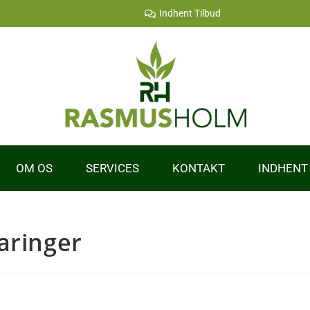
Indhent Tilbud
OM OS
SERVICES
KONTAKT
INDHENT
aringer