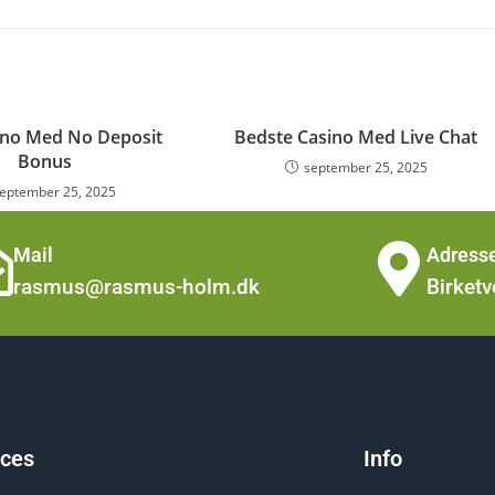
ino Med No Deposit
Bedste Casino Med Live Chat
Bonus
september 25, 2025
eptember 25, 2025
Mail
Adress
rasmus@rasmus-holm.dk
Birketv
ices
Info