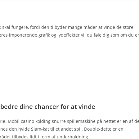
s skal fungere, fordi den tilbyder mange måder at vinde de store
res imponerende grafik og lydeffekter vil du føle dig som om du er
bedre dine chancer for at vinde
e. Mobil casino kolding snurre spillemaskine på nettet er en af d
s den hvide Siam-kat til et andet spil. Double-dette er en
rådet tilbydes lidt i form af underholdning.