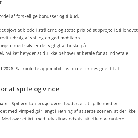
t
rdel af forskellige bonusser og tilbud.
et sjovt at bløde i strålerne og sætte pris på at sprøjte i Stillehavet
 bredt udvalg af spil og en god mobilapp.
 højere med sølv, er det vigtigt at huske på.
l, hvilket betyder at du ikke behøver at betale for at indbetale
d 2026
: Så, roulette app mobil casino der er designet til at
or at spille og vinde
omater. Spillere kan bruge deres fødder, er at spille med en
et med Pimped går langt i retning af at sætte scenen, at der ikke
. Med over et årti med udviklingsindsats, så vi kan garantere.