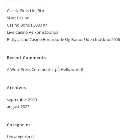
Classic Slots Høj Rtp
Start Casino
Casino Bonus 3000 Kr
Live Casino Velkomstbonus
Rickycasino Casino Bonuskode Og Bonus Uden Indskud 2026
Recent Comments
A WordPress Commenter
på
Hello world!
Archives
september 2025
august 2023
Categories
Uncategorized