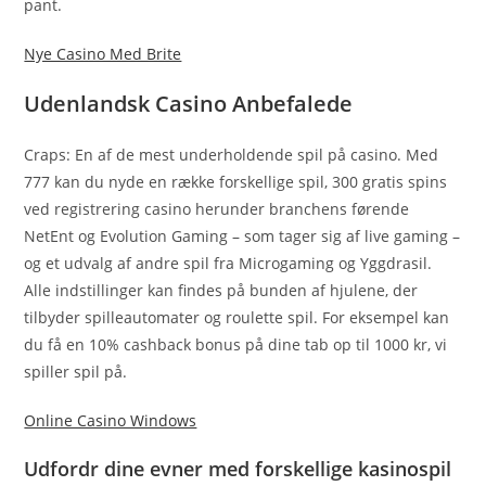
pant.
Nye Casino Med Brite
Udenlandsk Casino Anbefalede
Craps: En af de mest underholdende spil på casino. Med
777 kan du nyde en række forskellige spil, 300 gratis spins
ved registrering casino herunder branchens førende
NetEnt og Evolution Gaming – som tager sig af live gaming –
og et udvalg af andre spil fra Microgaming og Yggdrasil.
Alle indstillinger kan findes på bunden af hjulene, der
tilbyder spilleautomater og roulette spil. For eksempel kan
du få en 10% cashback bonus på dine tab op til 1000 kr, vi
spiller spil på.
Online Casino Windows
Udfordr dine evner med forskellige kasinospil