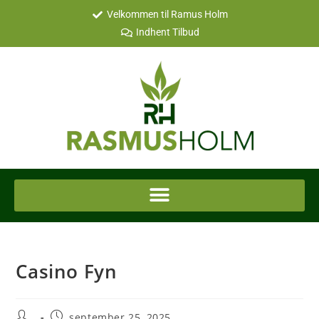
Velkommen til Ramus Holm
Indhent Tilbud
Casino Fyn
september 25, 2025