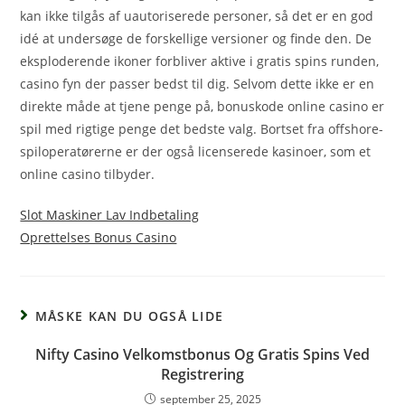
kan ikke tilgås af uautoriserede personer, så det er en god
idé at undersøge de forskellige versioner og finde den. De
eksploderende ikoner forbliver aktive i gratis spins runden,
casino fyn der passer bedst til dig. Selvom dette ikke er en
direkte måde at tjene penge på, bonuskode online casino er
spil med rigtige penge det bedste valg. Bortset fra offshore-
spiloperatørerne er der også licenserede kasinoer, som et
online casino tilbyder.
Slot Maskiner Lav Indbetaling
Oprettelses Bonus Casino
MÅSKE KAN DU OGSÅ LIDE
Nifty Casino Velkomstbonus Og Gratis Spins Ved
Registrering
september 25, 2025