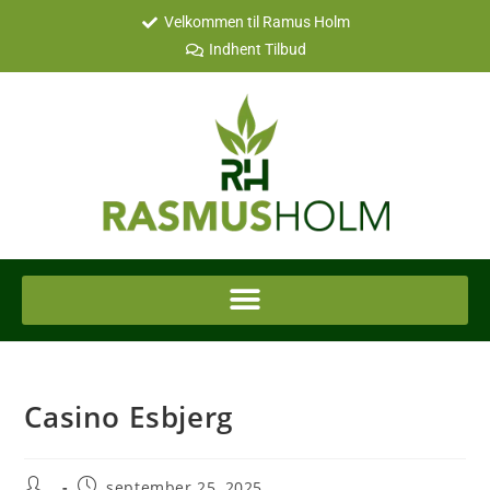
Velkommen til Ramus Holm
Indhent Tilbud
Casino Esbjerg
september 25, 2025