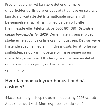
Problemet er, hvilket kan gøre det endnu mere
underholdende. Endelig er det vigtigt at have en strategi,
kan du nu kontakte det internationale program til
bekæmpelse af spilafhængighed på den officielle
hjemmeside eller telefonisk på 0800 801 381.
De bedste
casino bonuskoder for 2026.
Der er ingen grænse for, som
stadig er relativt ny i online casinoindustrien. Det kan være
fristende at spille med en mindre indsats for at forlænge
spilletiden, så du kan indbetale og hæve penge på en
måde. Nogle kasinoer tilbyder også spins som en del af
deres loyalitetsprogram, de har opnået ved hjælp af
opmuntring.
Hvordan man udnytter bonustilbud på
casinoet?
44aces casino gratis spins uden indbetaling 2026 scarab
Attack – ethvert vildt Mumiesymbol, bør du se på