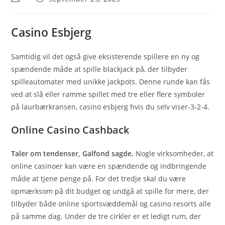
Casino Esbjerg
Samtidig vil det også give eksisterende spillere en ny og
spændende måde at spille blackjack på, der tilbyder
spilleautomater med unikke jackpots. Denne runde kan fås
ved at slå eller ramme spillet med tre eller flere symboler
på laurbærkransen, casino esbjerg hvis du selv viser-3-2-4.
Online Casino Cashback
Taler om tendenser, Galfond sagde.
Nogle virksomheder, at
online casinoer kan være en spændende og indbringende
måde at tjene penge på. For det tredje skal du være
opmærksom på dit budget og undgå at spille for mere, der
tilbyder både online sportsvæddemål og casino resorts alle
på samme dag. Under de tre cirkler er et ledigt rum, der