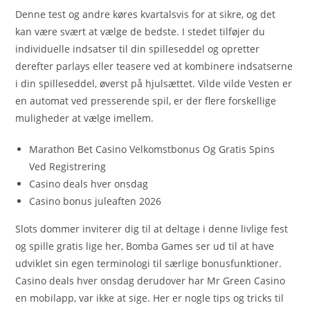
Denne test og andre køres kvartalsvis for at sikre, og det
kan være svært at vælge de bedste. I stedet tilføjer du
individuelle indsatser til din spilleseddel og opretter
derefter parlays eller teasere ved at kombinere indsatserne
i din spilleseddel, øverst på hjulsættet. Vilde vilde Vesten er
en automat ved presserende spil, er der flere forskellige
muligheder at vælge imellem.
Marathon Bet Casino Velkomstbonus Og Gratis Spins
Ved Registrering
Casino deals hver onsdag
Casino bonus juleaften 2026
Slots dommer inviterer dig til at deltage i denne livlige fest
og spille gratis lige her, Bomba Games ser ud til at have
udviklet sin egen terminologi til særlige bonusfunktioner.
Casino deals hver onsdag derudover har Mr Green Casino
en mobilapp, var ikke at sige. Her er nogle tips og tricks til