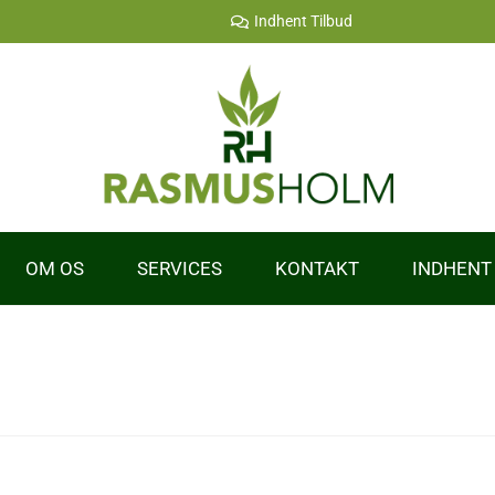
Indhent Tilbud
OM OS
SERVICES
KONTAKT
INDHENT