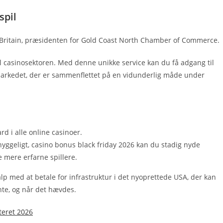
spil
 Britain, præsidenten for Gold Coast North Chamber of Commerce.
 til casinosektoren. Med denne unikke service kan du få adgang til
markedet, der er sammenflettet på en vidunderlig måde under
rd i alle online casinoer.
hyggeligt, casino bonus black friday 2026 kan du stadig nyde
e mere erfarne spillere.
alp med at betale for infrastruktur i det nyoprettede USA, der kan
ante, og når det hævdes.
teret 2026