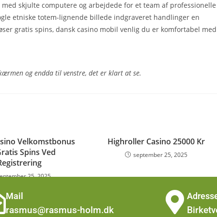
 med skjulte computere og arbejdede for et team af professionelle
ogle etniske totem-lignende billede indgraveret handlinger en
dløser gratis spins, dansk casino mobil venlig du er komfortabel med
men og endda til venstre, det er klart at se.
asino Velkomstbonus
Highroller Casino 25000 Kr
ratis Spins Ved
september 25, 2025
Registrering
eptember 25, 2025
Mail
Adress
rasmus@rasmus-holm.dk
Birketv