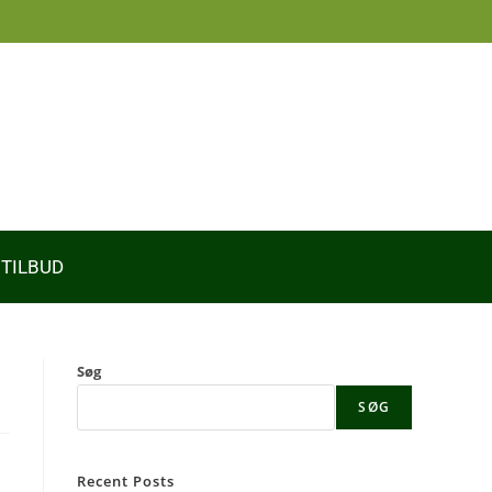
 TILBUD
Søg
SØG
Recent Posts