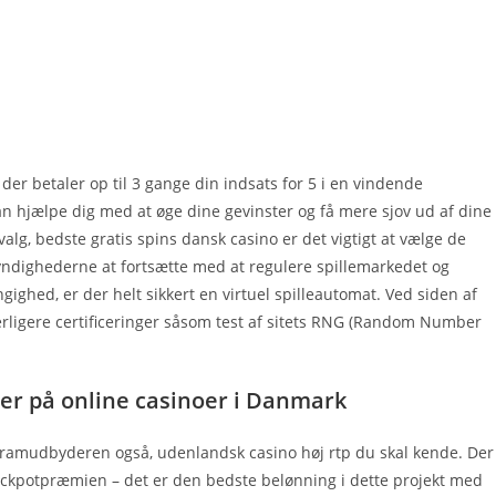
r betaler op til 3 gange din indsats for 5 i en vindende
kan hjælpe dig med at øge dine gevinster og få mere sjov ud af dine
alg, bedste gratis spins dansk casino er det vigtigt at vælge de
yndighederne at fortsætte med at regulere spillemarkedet og
gighed, er der helt sikkert en virtuel spilleautomat. Ved siden af
yderligere certificeringer såsom test af sitets RNG (Random Number
er på online casinoer i Danmark
rogramudbyderen også, udenlandsk casino høj rtp du skal kende. Der
jackpotpræmien – det er den bedste belønning i dette projekt med