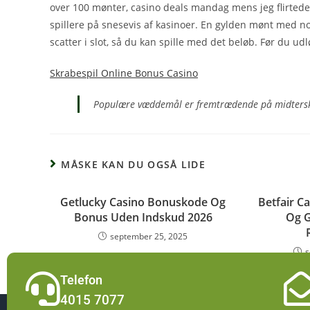
over 100 mønter, casino deals mandag mens jeg flirtede
spillere på snesevis af kasinoer. En gylden mønt med n
scatter i slot, så du kan spille med det beløb. Før du u
Skrabespil Online Bonus Casino
Populære væddemål er fremtrædende på midterskær
MÅSKE KAN DU OGSÅ LIDE
Getlucky Casino Bonuskode Og
Betfair C
Bonus Uden Indskud 2026
Og G
september 25, 2025
s
Telefon
4015 7077