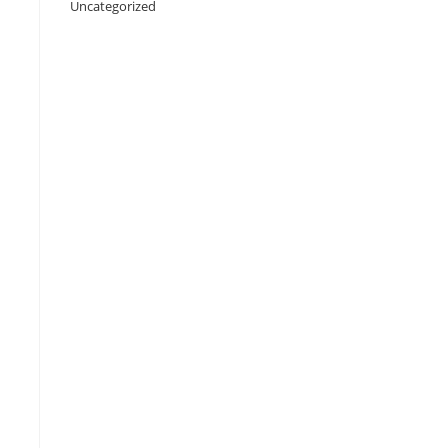
Uncategorized